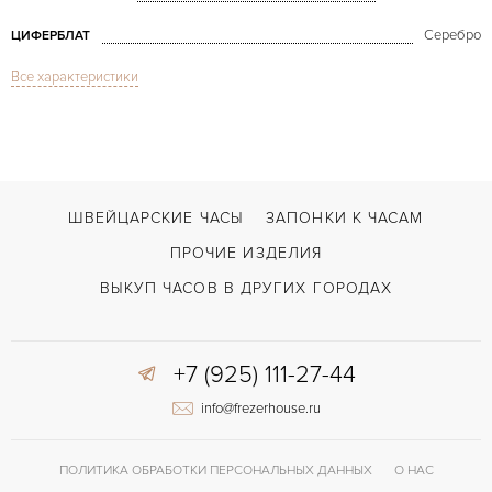
Серебро
ЦИФЕРБЛАТ
Все характеристики
Сапфировое стекло
СТЕКЛО
Дата
ФУНКЦИИ
Reverso Grande Date
МОДЕЛЬ
2006
ГОД ПРОИЗВОДСТВА
ШВЕЙЦАРСКИЕ ЧАСЫ
ЗАПОНКИ К ЧАСАМ
В наличии
СРОКИ ДОСТАВКИ
ПРОЧИЕ ИЗДЕЛИЯ
С документами, С футляром
ВОЗМОЖНОСТИ ДОСТАВКИ
ВЫКУП ЧАСОВ В ДРУГИХ ГОРОДАХ
Черный
ЦВЕТ БРАСЛЕТА
+7 (925) 111-27-44
Двойной сложности застежка
ЗАСТЁЖКА
info@frezerhouse.ru
Арабские
ЦИФРЫ
875
КАЛИБР/МЕХАНИЗМ
ПОЛИТИКА ОБРАБОТКИ ПЕРСОНАЛЬНЫХ ДАННЫХ
О НАС