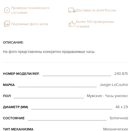
Проверка технического
Доставка по всей России
состояния
Более 100 проверенных
Подлинные фото часов
отзывов
ОПИСАНИЕ:
На фото представлены конкретно продаваемые часы.
240.8.15
НОМЕР МОДЕЛИ/REF.
Jaeger-LeCoultre
МАРКА
Мужские - Часы унисекс
ПОЛ
46 х 29
ДИАМЕТР (MM)
1(отличное)
СОСТОЯНИЕ
Механические
ТИП МЕХАНИЗМА