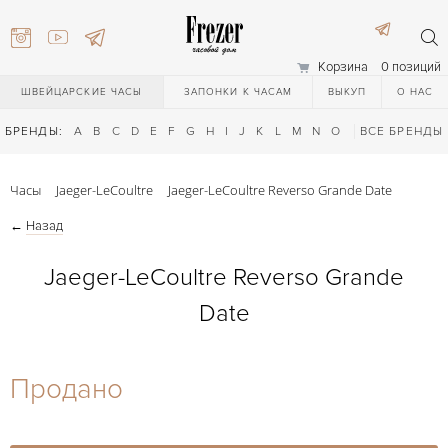
Корзина
0 позиций
ШВЕЙЦАРСКИЕ ЧАСЫ
ЗАПОНКИ К ЧАСАМ
ВЫКУП
О НАС
БРЕНДЫ:
A
B
C
D
E
F
G
H
I
J
K
L
M
N
O
P
ВСЕ БРЕНДЫ
Q
R
S
T
Часы
Jaeger-LeCoultre
Jaeger-LeCoultre Reverso Grande Date
←
Назад
Jaeger-LeCoultre Reverso Grande
Date
) 111-27-44
Продано
) 111-27-44