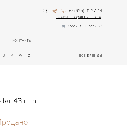
+7 (925) 111-27-44
Заказать обратный звонок
Корзина
0 позиций
П
КОНТАКТЫ
U
V
W
Z
ВСЕ БРЕНДЫ
ndar 43 mm
Продано