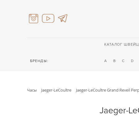
КАТАЛОГ ШВЕЙЦ
БРЕНДЫ:
A
B
C
D
Часы
Jaeger-LeCoultre
Jaeger-LeCoultre Grand Reveil Per
Jaeger-Le