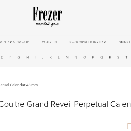
АРСКИХ ЧАСОВ
УСЛУГИ
УСЛОВИЯ ПОКУПКИ
ВЫКУ
E
F
G
H
I
J
K
L
M
N
O
P
Q
R
S
T
petual Calendar 43 mm
Coultre Grand Reveil Perpetual Cale