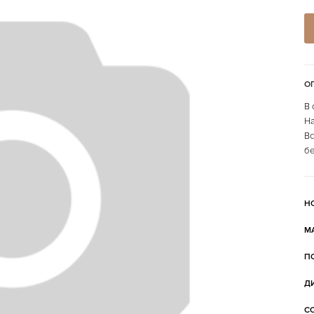
О
В 
На
Вс
бе
Н
М
П
Д
С