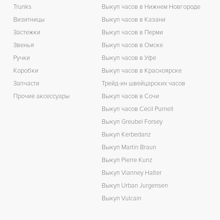
К
Trunks
Выкуп часов в Нижнем Новгороде
Визитницы
Выкуп часов в Казани
Застежки
Выкуп часов в Перми
Звенья
Выкуп часов в Омске
Ручки
Выкуп часов в Уфе
Коробки
Выкуп часов в Красноярске
Запчасти
Трейд-ин швейцарских часов
Прочие аксессуары
Выкуп часов в Сочи
Выкуп часов Cecil Purnell
Выкуп Greubel Forsey
Выкуп Kerbedanz
Выкуп Martin Braun
Выкуп Pierre Kunz
Выкуп Vianney Halter
Выкуп Urban Jurgensen
Выкуп Vulcain