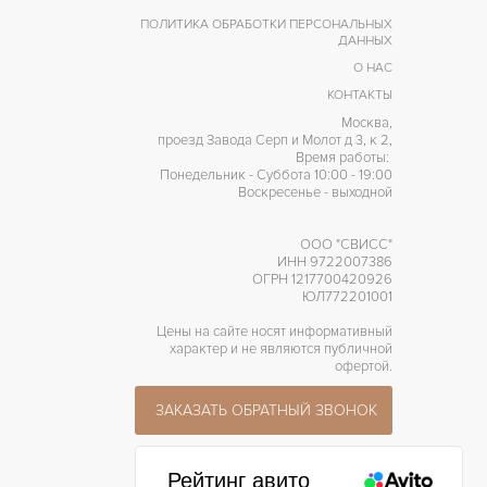
JLC 909/1
АЛИБР/МЕХАНИЗМ
ПОЛИТИКА ОБРАБОТКИ ПЕРСОНАЛЬНЫХ
ДАННЫХ
О НАС
КОНТАКТЫ
Москва,
проезд Завода Серп и Молот д 3, к 2,
Время работы:
Понедельник - Суббота 10:00 - 19:00
Воскресенье - выходной
ООО "СВИСС"
ИНН 9722007386
ОГРН 1217700420926
ЮЛ772201001
Цены на сайте носят информативный
характер и не являются публичной
офертой.
ЗАКАЗАТЬ ОБРАТНЫЙ ЗВОНОК
Рейтинг авито