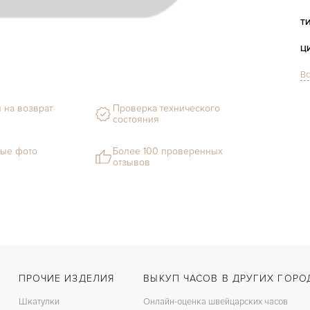
Т
Ц
Вс
С
 на возврат
Проверка технического
состояния
Ф
ые фото
Более 100 проверенных
отзывов
М
С
Ц
З
ПРОЧИЕ ИЗДЕЛИЯ
ВЫКУП ЧАСОВ В ДРУГИХ ГОРО
Ц
Шкатулки
Онлайн-оценка швейцарских часов