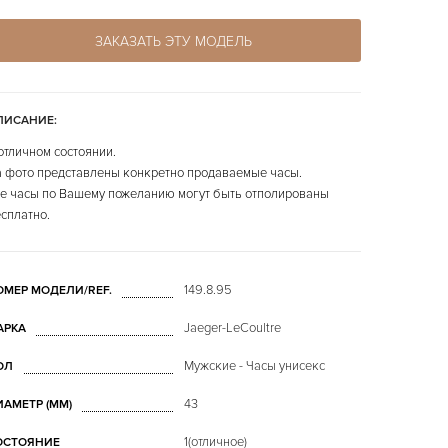
ЗАКАЗАТЬ ЭТУ МОДЕЛЬ
ПИСАНИЕ:
отличном состоянии.
 фото представлены конкретно продаваемые часы.
е часы по Вашему пожеланию могут быть отполированы
сплатно.
149.8.95
ОМЕР МОДЕЛИ/REF.
Jaeger-LeCoultre
АРКА
Мужские - Часы унисекс
ОЛ
43
ИАМЕТР (MM)
1(отличное)
ОСТОЯНИЕ