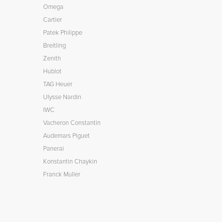
Omega
Cartier
Patek Philippe
Breitling
Zenith
Hublot
TAG Heuer
Ulysse Nardin
IWC
Vacheron Constantin
Audemars Piguet
Panerai
Konstantin Chaykin
Franck Muller