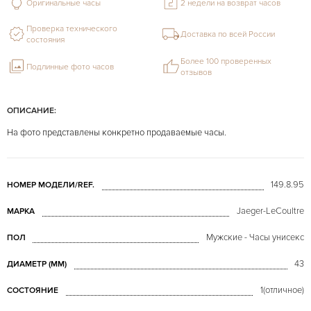
Оригинальные часы
2 недели на возврат часов
Проверка технического
Доставка по всей России
состояния
Более 100 проверенных
Подлинные фото часов
отзывов
ОПИСАНИЕ:
На фото представлены конкретно продаваемые часы.
149.8.95
НОМЕР МОДЕЛИ/REF.
Jaeger-LeCoultre
МАРКА
Мужские - Часы унисекс
ПОЛ
43
ДИАМЕТР (MM)
1(отличное)
СОСТОЯНИЕ