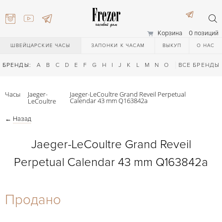
Корзина
0 позиций
ШВЕЙЦАРСКИЕ ЧАСЫ
ЗАПОНКИ К ЧАСАМ
ВЫКУП
О НАС
БРЕНДЫ:
A
B
C
D
E
F
G
H
I
J
K
L
M
N
O
P
ВСЕ БРЕНДЫ
Q
R
S
T
Часы
Jaeger-
Jaeger-LeCoultre Grand Reveil Perpetual
Calendar 43 mm Q163842a
LeCoultre
←
Назад
Jaeger-LeCoultre Grand Reveil
Perpetual Calendar 43 mm Q163842a
) 111-27-44
Продано
) 111-27-44