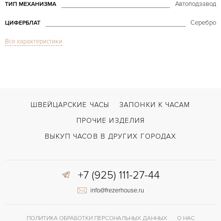
Автоподзавод
ТИП МЕХАНИЗМА
Серебро
ЦИФЕРБЛАТ
Все характеристики
Сапфировое стекло
СТЕКЛО
Будильник, Вечный календарь, Дата, Индикатор года, Индикатор дней 
ФУНКЦИИ
Grand Reveil Perpetual Calendar 43 mm
МОДЕЛЬ
2012
ГОД ПРОИЗВОДСТВА
ШВЕЙЦАРСКИЕ ЧАСЫ
ЗАПОНКИ К ЧАСАМ
В наличии
СРОКИ ДОСТАВКИ
ПРОЧИЕ ИЗДЕЛИЯ
С документами, С футляром
ВОЗМОЖНОСТИ ДОСТАВКИ
ВЫКУП ЧАСОВ В ДРУГИХ ГОРОДАХ
Черный
ЦВЕТ БРАСЛЕТА
+7 (925) 111-27-44
Застежка с помощью шипа
ЗАСТЁЖКА
info@frezerhouse.ru
Арабские
ЦИФРЫ
JLC 909/1
КАЛИБР/МЕХАНИЗМ
ПОЛИТИКА ОБРАБОТКИ ПЕРСОНАЛЬНЫХ ДАННЫХ
О НАС