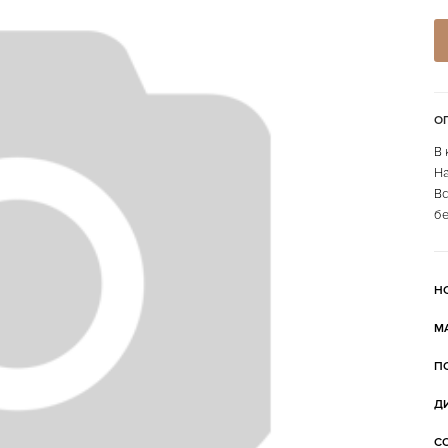
О
В 
На
Вс
бе
Н
М
П
Д
С