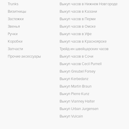
Trunks
Выкуп часов в Нижнем Новгороде
З
Визитницы
Выкуп часов в Казани
Застежки
Выкуп часов в Перми
Звенья
Выкуп часов в Омске
Ручки
Выкуп часов в Уфе
Коробки
Выкуп часов в Красноярске
Запчасти
Трейд-ин швейцарских часов
Прочие аксессуары
Выкуп часов в Сочи
Выкуп часов Cecil Purnell
Выкуп Greubel Forsey
Выкуп Kerbedanz
Выкуп Martin Braun
Выкуп Pierre Kunz
Выкуп Vianney Halter
Выкуп Urban Jurgensen
Выкуп Vulcain