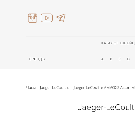
КАТАЛОГ ШВЕЙЦ
БРЕНДЫ:
A
B
C
D
Часы
Jaeger-LeCoultre
Jaeger-LeCoultre AMVOX2 Aston M
Jaeger-LeCoul