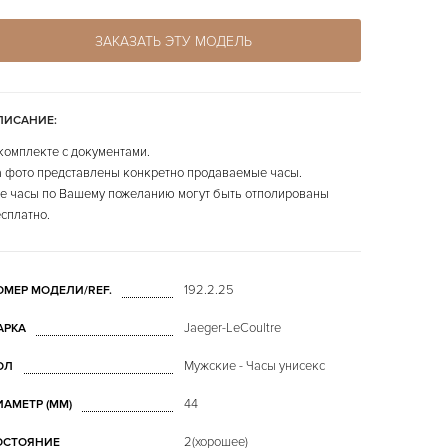
ЗАКАЗАТЬ ЭТУ МОДЕЛЬ
ПИСАНИЕ:
комплекте с документами.
 фото представлены конкретно продаваемые часы.
е часы по Вашему пожеланию могут быть отполированы
сплатно.
192.2.25
ОМЕР МОДЕЛИ/REF.
Jaeger-LeCoultre
АРКА
Мужские - Часы унисекс
ОЛ
44
ИАМЕТР (MM)
2(хорошее)
ОСТОЯНИЕ