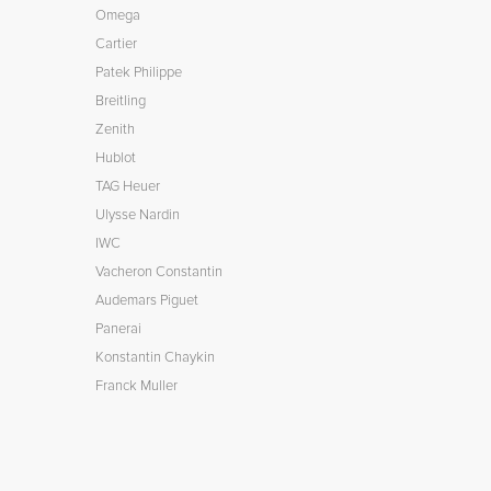
Omega
Cartier
Patek Philippe
Breitling
Zenith
Hublot
TAG Heuer
Ulysse Nardin
IWC
Vacheron Constantin
Audemars Piguet
Panerai
Konstantin Chaykin
Franck Muller