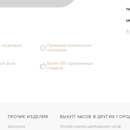
Т
Ц
Вс
С
Ф
 на возврат
Проверка технического
состояния
М
ые фото
Более 100 проверенных
отзывов
С
В
Ц
З
Ц
ПРОЧИЕ ИЗДЕЛИЯ
ВЫКУП ЧАСОВ В ДРУГИХ ГОРО
К
Шкатулки
Онлайн-оценка швейцарских часов