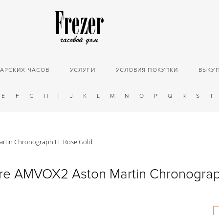
АРСКИХ ЧАСОВ
УСЛУГИ
УСЛОВИЯ ПОКУПКИ
ВЫКУ
E
F
G
H
I
J
K
L
M
N
O
P
Q
R
S
T
artin Chronograph LE Rose Gold
tre AMVOX2 Aston Martin Chronograp