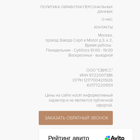
65 часов
АПАС ХОДА
ПОЛИТИКА ОБРАБОТКИ ПЕРСОНАЛЬНЫХ
ДАННЫХ
О НАС
КОНТАКТЫ
Москва,
проезд Завода Серп и Молот д 3, к 2,
Время работы:
Понедельник - Суббота 10:00 - 19:00
Воскресенье - выходной
ООО "СВИСС"
ИНН 9722007386
ОГРН 1217700420926
ЮЛ772201001
Цены на сайте носят информативный
характер и не являются публичной
офертой.
ЗАКАЗАТЬ ОБРАТНЫЙ ЗВОНОК
Рейтинг авито