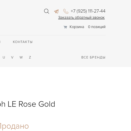
+7 (925) 111-27-44
Заказать обратный звонок
Корзина
0 позиций
П
КОНТАКТЫ
U
V
W
Z
ВСЕ БРЕНДЫ
h LE Rose Gold
Продано