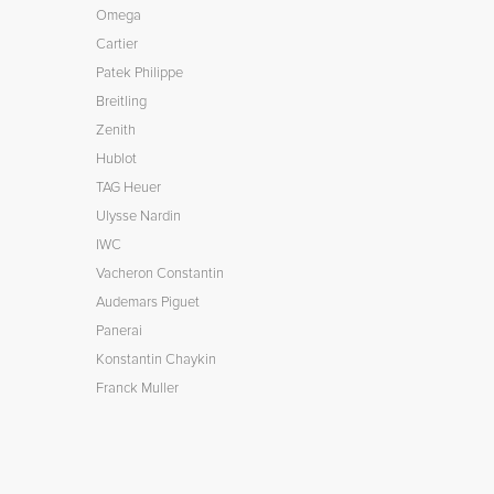
Omega
Cartier
Patek Philippe
Breitling
Zenith
Hublot
TAG Heuer
Ulysse Nardin
IWC
Vacheron Constantin
Audemars Piguet
Panerai
Konstantin Chaykin
Franck Muller