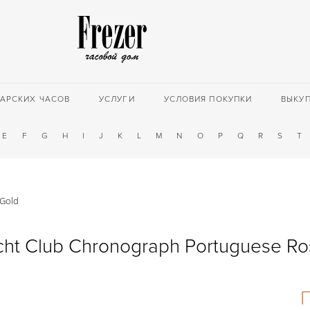
АРСКИХ ЧАСОВ
УСЛУГИ
УСЛОВИЯ ПОКУПКИ
ВЫКУ
E
F
G
H
I
J
K
L
M
N
O
P
Q
R
S
T
 Gold
cht Club Chronograph Portuguese Ro