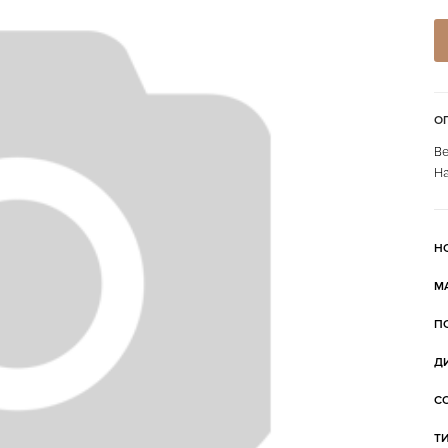
О
Ве
На
Н
М
П
Д
С
Т