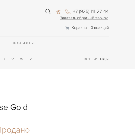
+7 (925) 111-27-44
Заказать обратный звонок
Корзина
0 позиций
П
КОНТАКТЫ
U
V
W
Z
ВСЕ БРЕНДЫ
se Gold
Продано