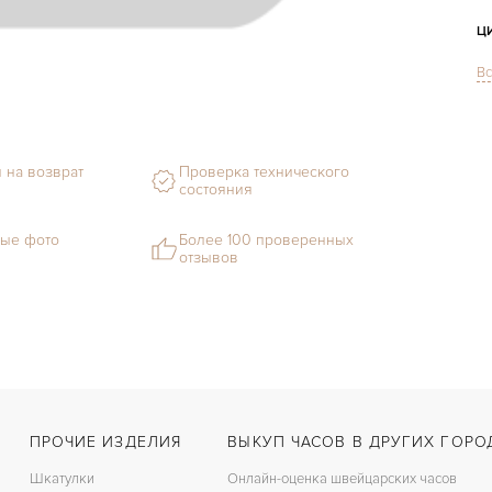
Ц
Вс
С
Ф
 на возврат
Проверка технического
М
состояния
С
ые фото
Более 100 проверенных
отзывов
В
Ц
З
Ц
К
ПРОЧИЕ ИЗДЕЛИЯ
ВЫКУП ЧАСОВ В ДРУГИХ ГОРО
З
Шкатулки
Онлайн-оценка швейцарских часов