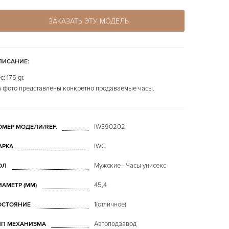
ЗАКАЗАТЬ ЭТУ МОДЕЛЬ
ПИСАНИЕ:
с: 175 gr.
 фото представлены конкретно продаваемые часы.
IW390202
ОМЕР МОДЕЛИ/REF.
IWC
АРКА
Мужские - Часы унисекс
ОЛ
45,4
ИАМЕТР (MM)
1(отличное)
ОСТОЯНИЕ
Автоподзавод
ИП МЕХАНИЗМА