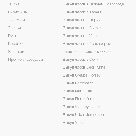
Trunks
Выкуп часов в Нижнем Новгороде
Визитницы
Выкуп часов в Казани
Застежки
Выкуп часов в Перми
Звенья
Выкуп часов в Омске
Ручки
Выкуп часов в Уфе
Коробки
Выкуп часов в Красноярске
Запчасти
Трейд-ин швейцарских часов
Прочие аксессуары
Выкуп часов в Сочи
Выкуп часов Cecil Purnell
Выкуп Greubel Forsey
Выкуп Kerbedanz
Выкуп Martin Braun
Выкуп Pierre Kunz
Выкуп Vianney Halter
Выкуп Urban Jurgensen
Выкуп Vulcain