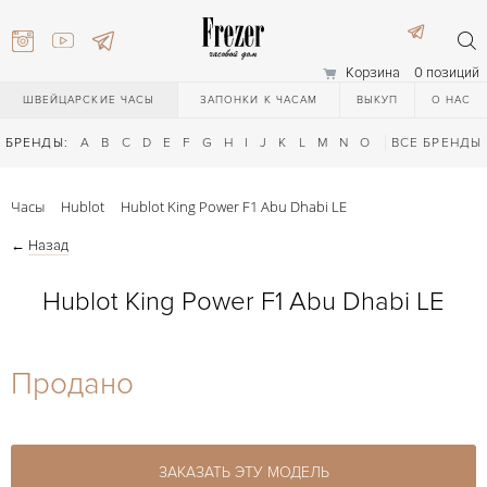
Корзина
0 позиций
ШВЕЙЦАРСКИЕ ЧАСЫ
ЗАПОНКИ К ЧАСАМ
ВЫКУП
О НАС
БРЕНДЫ:
A
B
C
D
E
F
G
H
I
J
K
L
M
N
O
P
ВСЕ БРЕНДЫ
Q
R
S
T
Часы
Hublot
Hublot King Power F1 Abu Dhabi LE
←
Назад
Hublot King Power F1 Abu Dhabi LE
) 111-27-44
Продано
) 111-27-44
ЗАКАЗАТЬ ЭТУ МОДЕЛЬ