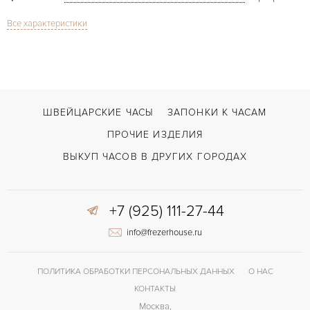
Все характеристики
Сапфировое стекло
СТЕКЛО
Хронограф
ФУНКЦИИ
King Power F1 Abu Dhabi LE
МОДЕЛЬ
В наличии
СРОКИ ДОСТАВКИ
ШВЕЙЦАРСКИЕ ЧАСЫ
ЗАПОНКИ К ЧАСАМ
Черный
ЦВЕТ БРАСЛЕТА
ПРОЧИЕ ИЗДЕЛИЯ
Двойной сложности застежка
ЗАСТЁЖКА
ВЫКУП ЧАСОВ В ДРУГИХ ГОРОДАХ
Без цифр
ЦИФРЫ
+7 (925) 111-27-44
info@frezerhouse.ru
ПОЛИТИКА ОБРАБОТКИ ПЕРСОНАЛЬНЫХ ДАННЫХ
О НАС
КОНТАКТЫ
Москва,