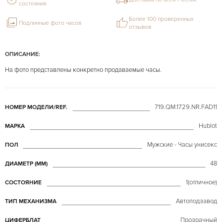
состояния
Более 100 проверенных
Подлинные фото часов
отзывов
ОПИСАНИЕ:
На фото представлены конкретно продаваемые часы.
719.QM.1729.NR.FAD11
НОМЕР МОДЕЛИ/REF.
Hublot
МАРКА
Мужские - Часы унисекс
ПОЛ
48
ДИАМЕТР (MM)
1(отличное)
СОСТОЯНИЕ
Автоподзавод
ТИП МЕХАНИЗМА
Прозрачный
ЦИФЕРБЛАТ