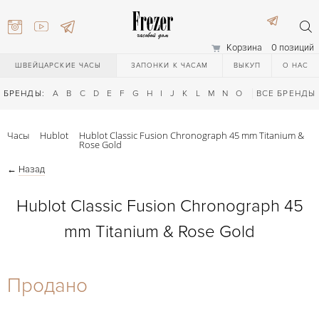
Корзина
0 позиций
ШВЕЙЦАРСКИЕ ЧАСЫ
ЗАПОНКИ К ЧАСАМ
ВЫКУП
О НАС
БРЕНДЫ:
A
B
C
D
E
F
G
H
I
J
K
L
M
N
O
P
ВСЕ БРЕНДЫ
Q
R
S
T
Часы
Hublot
Hublot Classic Fusion Chronograph 45 mm Titanium &
Rose Gold
←
Назад
Hublot Classic Fusion Chronograph 45
mm Titanium & Rose Gold
) 111-27-44
Продано
) 111-27-44