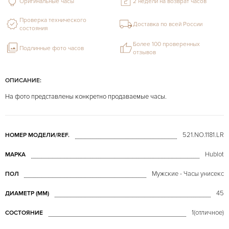
Оригинальные часы
2 недели на возврат часов
Проверка технического
Доставка по всей России
состояния
Более 100 проверенных
Подлинные фото часов
отзывов
ОПИСАНИЕ:
На фото представлены конкретно продаваемые часы.
521.NO.1181.LR
НОМЕР МОДЕЛИ/REF.
Hublot
МАРКА
Мужские - Часы унисекс
ПОЛ
45
ДИАМЕТР (MM)
1(отличное)
СОСТОЯНИЕ