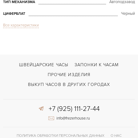
Автоподзавод
ТИП МЕХАНИЗМА
Черный
ЦИФЕРБЛАТ
Все характеристики
Сапфировое стекло
СТЕКЛО
Дата, Хронограф
ФУНКЦИИ
Classic Fusion Chronograph 45 mm Titanium & Rose Gold
МОДЕЛЬ
В наличии
СРОКИ ДОСТАВКИ
ШВЕЙЦАРСКИЕ ЧАСЫ
ЗАПОНКИ К ЧАСАМ
С документами
ВОЗМОЖНОСТИ ДОСТАВКИ
ПРОЧИЕ ИЗДЕЛИЯ
Черный
ЦВЕТ БРАСЛЕТА
ВЫКУП ЧАСОВ В ДРУГИХ ГОРОДАХ
Двойной сложности застежка
ЗАСТЁЖКА
+7 (925) 111-27-44
Без цифр
ЦИФРЫ
info@frezerhouse.ru
HUB 1143
КАЛИБР/МЕХАНИЗМ
42 часов
ЗАПАС ХОДА
ПОЛИТИКА ОБРАБОТКИ ПЕРСОНАЛЬНЫХ ДАННЫХ
О НАС