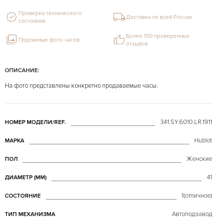
Проверка технического
Доставка по всей России
состояния
Более 100 проверенных
Подлинные фото часов
отзывов
ОПИСАНИЕ:
На фото представлены конкретно продаваемые часы.
341.SY.6010.LR.1911
НОМЕР МОДЕЛИ/REF.
Hublot
МАРКА
Женские
ПОЛ
41
ДИАМЕТР (MM)
1(отличное)
СОСТОЯНИЕ
Автоподзавод
ТИП МЕХАНИЗМА