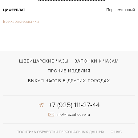
Перламутровый
ЦИФЕРБЛАТ
Все характеристики
Сапфировое стекло
СТЕКЛО
Дата, Хронограф
ФУНКЦИИ
Big Bang Tutti Frutti Yellow Chronograph MoP
МОДЕЛЬ
В наличии
СРОКИ ДОСТАВКИ
ШВЕЙЦАРСКИЕ ЧАСЫ
ЗАПОНКИ К ЧАСАМ
С документами
ВОЗМОЖНОСТИ ДОСТАВКИ
ПРОЧИЕ ИЗДЕЛИЯ
Жёлтый
ЦВЕТ БРАСЛЕТА
ВЫКУП ЧАСОВ В ДРУГИХ ГОРОДАХ
Двойной сложности застежка
ЗАСТЁЖКА
+7 (925) 111-27-44
Арабские
ЦИФРЫ
info@frezerhouse.ru
HUB 4300
КАЛИБР/МЕХАНИЗМ
42 часов
ЗАПАС ХОДА
ПОЛИТИКА ОБРАБОТКИ ПЕРСОНАЛЬНЫХ ДАННЫХ
О НАС