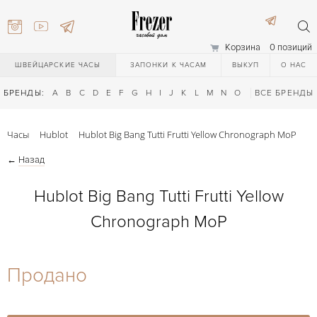
Корзина
0 позиций
ШВЕЙЦАРСКИЕ ЧАСЫ
ЗАПОНКИ К ЧАСАМ
ВЫКУП
О НАС
БРЕНДЫ:
A
B
C
D
E
F
G
H
I
J
K
L
M
N
O
P
ВСЕ БРЕНДЫ
Q
R
S
T
Часы
Hublot
Hublot Big Bang Tutti Frutti Yellow Chronograph MoP
←
Назад
Hublot Big Bang Tutti Frutti Yellow
Chronograph MoP
) 111-27-44
Продано
) 111-27-44