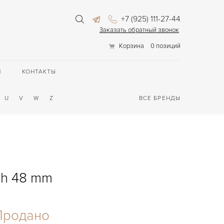
+7 (925) 111-27-44
Заказать обратный звонок
Корзина
0 позиций
П
КОНТАКТЫ
U
V
W
Z
ВСЕ БРЕНДЫ
ph 48 mm
Продано