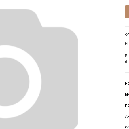
О
На
Вс
бе
Н
М
П
Д
С