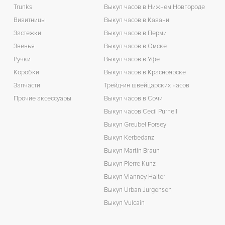
Trunks
Выкуп часов в Нижнем Новгороде
Визитницы
Выкуп часов в Казани
Застежки
Выкуп часов в Перми
Звенья
Выкуп часов в Омске
Ручки
Выкуп часов в Уфе
Коробки
Выкуп часов в Красноярске
Запчасти
Трейд-ин швейцарских часов
Прочие аксессуары
Выкуп часов в Сочи
Выкуп часов Cecil Purnell
Выкуп Greubel Forsey
Выкуп Kerbedanz
Выкуп Martin Braun
Выкуп Pierre Kunz
Выкуп Vianney Halter
Выкуп Urban Jurgensen
Выкуп Vulcain