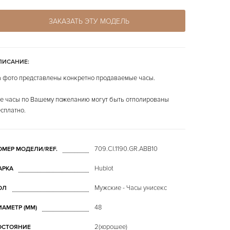
ЗАКАЗАТЬ ЭТУ МОДЕЛЬ
ПИСАНИЕ:
 фото представлены конкретно продаваемые часы.
е часы по Вашему пожеланию могут быть отполированы
сплатно.
709.CI.1190.GR.ABB10
ОМЕР МОДЕЛИ/REF.
Hublot
АРКА
Мужские - Часы унисекс
ОЛ
48
ИАМЕТР (MM)
2(хорошее)
ОСТОЯНИЕ