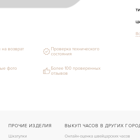
Т
Ц
Вс
С
Ф
 на возврат
Проверка технического
состояния
М
ые фото
Более 100 проверенных
отзывов
С
Ц
З
К
З
ПРОЧИЕ ИЗДЕЛИЯ
ВЫКУП ЧАСОВ В ДРУГИХ ГОРО
П
Шкатулки
Онлайн-оценка швейцарских часов