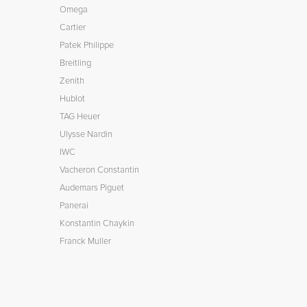
Omega
Cartier
Patek Philippe
Breitling
Zenith
Hublot
TAG Heuer
Ulysse Nardin
IWC
Vacheron Constantin
Audemars Piguet
Panerai
Konstantin Chaykin
Franck Muller