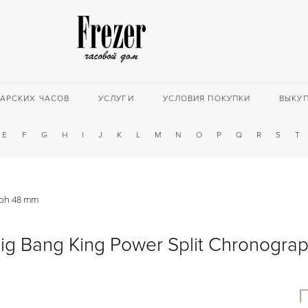
АРСКИХ ЧАСОВ
УСЛУГИ
УСЛОВИЯ ПОКУПКИ
ВЫКУ
E
F
G
H
I
J
K
L
M
N
O
P
Q
R
S
T
aph 48 mm
Big Bang King Power Split Chronogra