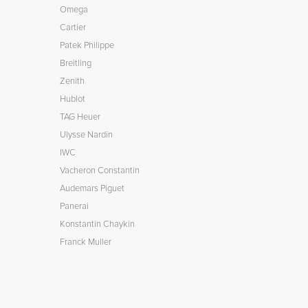
Omega
Cartier
Patek Philippe
Breitling
Zenith
Hublot
TAG Heuer
Ulysse Nardin
IWC
Vacheron Constantin
Audemars Piguet
Panerai
Konstantin Chaykin
Franck Muller