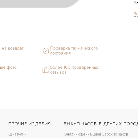
Ц
Вс
С
М
С
 на возврат
Проверка технического
Ц
состояния
З
ые фото
Более 100 проверенных
отзывов
З
ПРОЧИЕ ИЗДЕЛИЯ
ВЫКУП ЧАСОВ В ДРУГИХ ГОРО
Шкатулки
Онлайн-оценка швейцарских часов