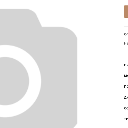
О
На
Н
М
П
Д
С
Т