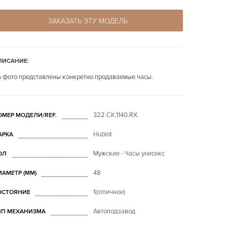
ЗАКАЗАТЬ ЭТУ МОДЕЛЬ
ПИСАНИЕ:
 фото представлены конкретно продаваемые часы.
322.CK.1140.RX
ОМЕР МОДЕЛИ/REF.
Hublot
АРКА
Мужские - Часы унисекс
ОЛ
48
ИАМЕТР (MM)
1(отличное)
ОСТОЯНИЕ
Автоподзавод
ИП МЕХАНИЗМА