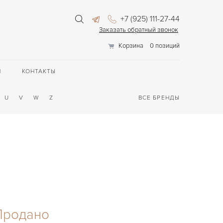
+7 (925) 111-27-44
Заказать обратный звонок
Корзина
0 позиций
П
КОНТАКТЫ
U
V
W
Z
ВСЕ БРЕНДЫ
Продано