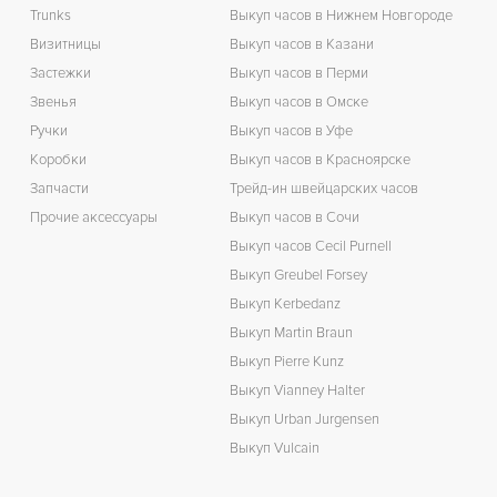
Trunks
Выкуп часов в Нижнем Новгороде
Визитницы
Выкуп часов в Казани
Застежки
Выкуп часов в Перми
Звенья
Выкуп часов в Омске
Ручки
Выкуп часов в Уфе
Коробки
Выкуп часов в Красноярске
Запчасти
Трейд-ин швейцарских часов
Прочие аксессуары
Выкуп часов в Сочи
Выкуп часов Cecil Purnell
Выкуп Greubel Forsey
Выкуп Kerbedanz
Выкуп Martin Braun
Выкуп Pierre Kunz
Выкуп Vianney Halter
Выкуп Urban Jurgensen
Выкуп Vulcain