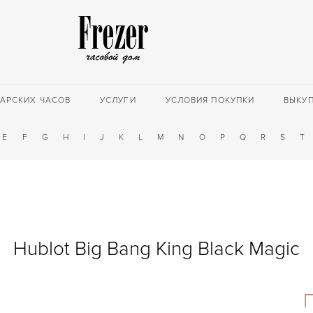
АРСКИХ ЧАСОВ
УСЛУГИ
УСЛОВИЯ ПОКУПКИ
ВЫКУ
E
F
G
H
I
J
K
L
M
N
O
P
Q
R
S
T
Hublot Big Bang King Black Magic