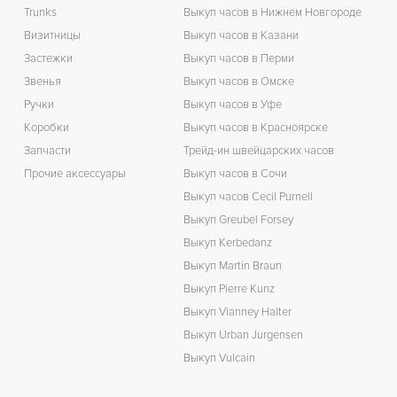
Trunks
Выкуп часов в Нижнем Новгороде
Визитницы
Выкуп часов в Казани
Застежки
Выкуп часов в Перми
Звенья
Выкуп часов в Омске
Ручки
Выкуп часов в Уфе
Коробки
Выкуп часов в Красноярске
Запчасти
Трейд-ин швейцарских часов
Прочие аксессуары
Выкуп часов в Сочи
Выкуп часов Cecil Purnell
Выкуп Greubel Forsey
Выкуп Kerbedanz
Выкуп Martin Braun
Выкуп Pierre Kunz
Выкуп Vianney Halter
Выкуп Urban Jurgensen
Выкуп Vulcain