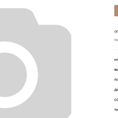
О
На
Н
М
П
Д
С
Т