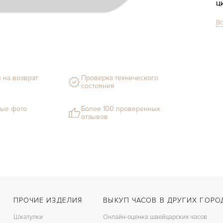
Ц
Вс
С
Ф
М
 на возврат
Проверка технического
состояния
С
Ц
ые фото
Более 100 проверенных
отзывов
З
Ц
ПРОЧИЕ ИЗДЕЛИЯ
ВЫКУП ЧАСОВ В ДРУГИХ ГОРО
Шкатулки
Онлайн-оценка швейцарских часов