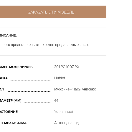
ЗАКАЗАТЬ ЭТУ МОДЕЛЬ
ПИСАНИЕ:
 фото представлены конкретно продаваемые часы.
301.PC.1007.RX
ОМЕР МОДЕЛИ/REF.
Hublot
АРКА
Мужские - Часы унисекс
ОЛ
44
ИАМЕТР (MM)
1(отличное)
ОСТОЯНИЕ
Автоподзавод
ИП МЕХАНИЗМА