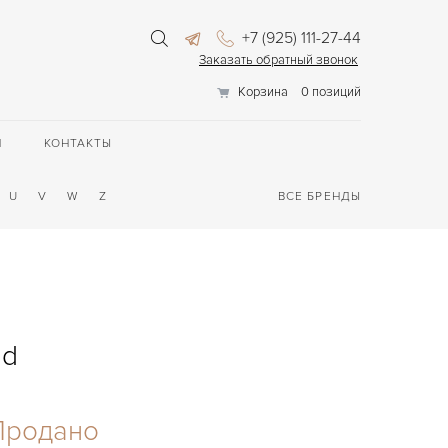
+7 (925) 111-27-44
Заказать обратный звонок
Корзина
0 позиций
П
КОНТАКТЫ
U
V
W
Z
ВСЕ БРЕНДЫ
ld
Продано