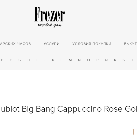
АРСКИХ ЧАСОВ
УСЛУГИ
УСЛОВИЯ ПОКУПКИ
ВЫКУ
E
F
G
H
I
J
K
L
M
N
O
P
Q
R
S
T
ublot Big Bang Cappuccino Rose Go