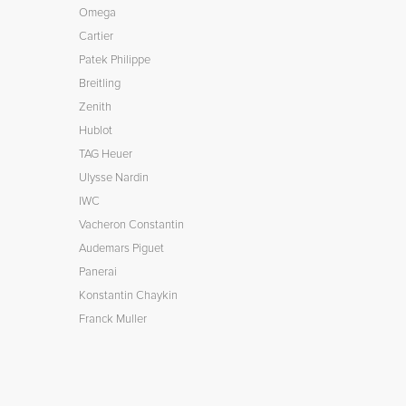
Omega
Cartier
Patek Philippe
Breitling
Zenith
Hublot
TAG Heuer
Ulysse Nardin
IWC
Vacheron Constantin
Audemars Piguet
Panerai
Konstantin Chaykin
Franck Muller