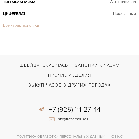
Автоподзавод
ТИП МЕХАНИЗМА
Прозрачный
ЦИФЕРБЛАТ
Все характеристики
Сапфировое стекло
СТЕКЛО
Дата, Хронограф
ФУНКЦИИ
Big Bang Aero Bang Chronograph Steel & Ceramic
МОДЕЛЬ
В наличии
СРОКИ ДОСТАВКИ
ШВЕЙЦАРСКИЕ ЧАСЫ
ЗАПОНКИ К ЧАСАМ
Черный
ЦВЕТ БРАСЛЕТА
ПРОЧИЕ ИЗДЕЛИЯ
Двойной сложности застежка
ЗАСТЁЖКА
ВЫКУП ЧАСОВ В ДРУГИХ ГОРОДАХ
Без цифр
ЦИФРЫ
+7 (925) 111-27-44
HUB4214
КАЛИБР/МЕХАНИЗМ
info@frezerhouse.ru
42 часов
ЗАПАС ХОДА
ПОЛИТИКА ОБРАБОТКИ ПЕРСОНАЛЬНЫХ ДАННЫХ
О НАС