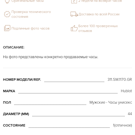
Оригинальные часы
2 недели на возврат часов
Проверка технического
Доставка по всей России
состояния
Более 100 проверенных
Подлинные фото часов
отзывов
ОПИСАНИЕ:
На фото представлены конкретно продаваемые часы.
311.SM.1170.GR
НОМЕР МОДЕЛИ/REF.
Hublot
МАРКА
Мужские - Часы унисекс
ПОЛ
44
ДИАМЕТР (MM)
1(отличное)
СОСТОЯНИЕ