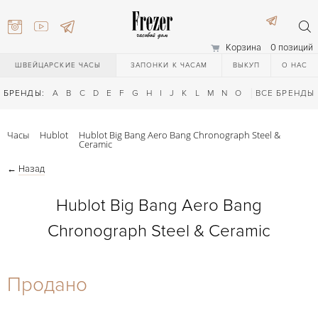
Корзина
0 позиций
ШВЕЙЦАРСКИЕ ЧАСЫ
ЗАПОНКИ К ЧАСАМ
ВЫКУП
О НАС
БРЕНДЫ:
A
B
C
D
E
F
G
H
I
J
K
L
M
N
O
P
ВСЕ БРЕНДЫ
Q
R
S
T
Часы
Hublot
Hublot Big Bang Aero Bang Chronograph Steel &
Ceramic
←
Назад
Hublot Big Bang Aero Bang
Chronograph Steel & Ceramic
) 111-27-44
Продано
) 111-27-44