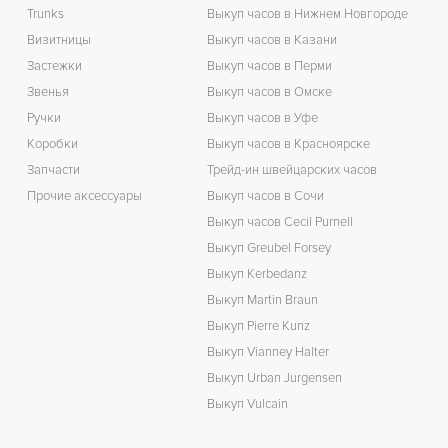
Trunks
Выкуп часов в Нижнем Новгороде
Визитницы
Выкуп часов в Казани
Застежки
Выкуп часов в Перми
Звенья
Выкуп часов в Омске
Ручки
Выкуп часов в Уфе
Коробки
Выкуп часов в Красноярске
Запчасти
Трейд-ин швейцарских часов
Прочие аксессуары
Выкуп часов в Сочи
Выкуп часов Cecil Purnell
Выкуп Greubel Forsey
Выкуп Kerbedanz
Выкуп Martin Braun
Выкуп Pierre Kunz
Выкуп Vianney Halter
Выкуп Urban Jurgensen
Выкуп Vulcain