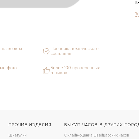
Ц
Вс
С
Ф
М
 на возврат
Проверка технического
состояния
С
Ц
ые фото
Более 100 проверенных
отзывов
З
Ц
К
З
ПРОЧИЕ ИЗДЕЛИЯ
ВЫКУП ЧАСОВ В ДРУГИХ ГОРО
Шкатулки
Онлайн-оценка швейцарских часов