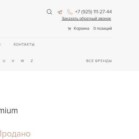
+7 (925) 111-27-44
Заказать обратный звонок
Корзина
0 позиций
П
КОНТАКТЫ
U
V
W
Z
ВСЕ БРЕНДЫ
omium
Продано