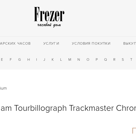
АРСКИХ ЧАСОВ
УСЛУГИ
УСЛОВИЯ ПОКУПКИ
ВЫКУ
E
F
G
H
I
J
K
L
M
N
O
P
Q
R
S
T
mium
am Tourbillograph Trackmaster Chr