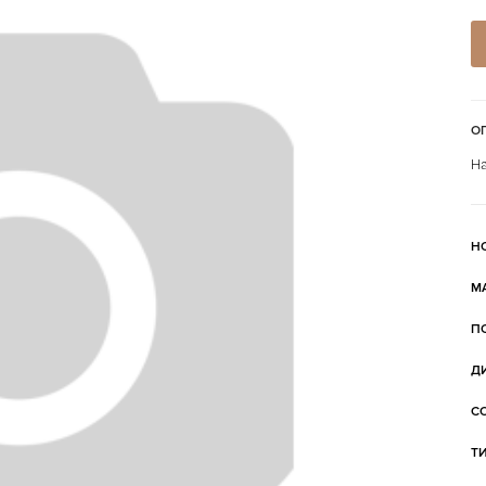
О
На
Н
М
П
Д
С
Т