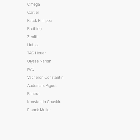
Omega
Cartier
Patek Philippe
Breitling
Zenith
Hublot
TAG Heuer
Ulysse Nardin
IWC
Vacheron Constantin
Audemars Piguet
Panerai
Konstantin Chaykin
Franck Muller