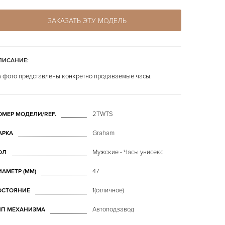
ЗАКАЗАТЬ ЭТУ МОДЕЛЬ
ПИСАНИЕ:
 фото представлены конкретно продаваемые часы.
2TWTS
ОМЕР МОДЕЛИ/REF.
Graham
АРКА
Мужские - Часы унисекс
ОЛ
47
ИАМЕТР (MM)
1(отличное)
ОСТОЯНИЕ
Автоподзавод
ИП МЕХАНИЗМА