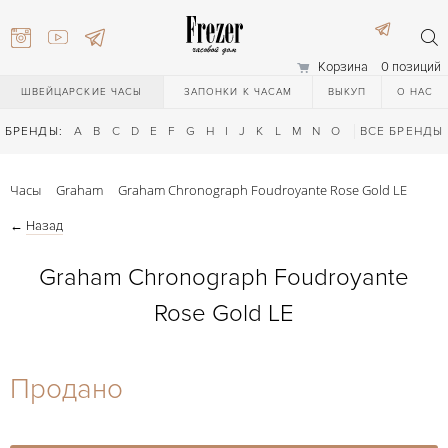
Корзина
0 позиций
ШВЕЙЦАРСКИЕ ЧАСЫ
ЗАПОНКИ К ЧАСАМ
ВЫКУП
О НАС
БРЕНДЫ:
A
B
C
D
E
F
G
H
I
J
K
L
M
N
O
P
ВСЕ БРЕНДЫ
Q
R
S
T
Часы
Graham
Graham Chronograph Foudroyante Rose Gold LE
←
Назад
Graham Chronograph Foudroyante
Rose Gold LE
) 111-27-44
Продано
) 111-27-44