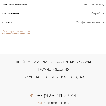
Автоподзавод
ТИП МЕХАНИЗМА
Серебро
ЦИФЕРБЛАТ
Сапфировое стекло
СТЕКЛО
Все характеристики
Хронограф
ФУНКЦИИ
Chronograph Foudroyante Rose Gold LE
МОДЕЛЬ
В наличии
СРОКИ ДОСТАВКИ
Черный
ЦВЕТ БРАСЛЕТА
ШВЕЙЦАРСКИЕ ЧАСЫ
ЗАПОНКИ К ЧАСАМ
Застежка с помощью шипа
ЗАСТЁЖКА
ПРОЧИЕ ИЗДЕЛИЯ
Арабские
ЦИФРЫ
ВЫКУП ЧАСОВ В ДРУГИХ ГОРОДАХ
Cal. FR 1695
КАЛИБР/МЕХАНИЗМ
+7 (925) 111-27-44
info@frezerhouse.ru