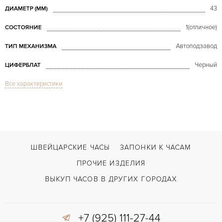
43
ДИАМЕТР (MM)
1(отличное)
СОСТОЯНИЕ
Автоподзавод
ТИП МЕХАНИЗМА
Черный
ЦИФЕРБЛАТ
Все характеристики
Сапфировое стекло
СТЕКЛО
GMT/две час.зоны, Дата, Хронограф
ФУНКЦИИ
WW.TC Chronograph White Gold
МОДЕЛЬ
В наличии
СРОКИ ДОСТАВКИ
ШВЕЙЦАРСКИЕ ЧАСЫ
ЗАПОНКИ К ЧАСАМ
С документами, С футляром
ВОЗМОЖНОСТИ ДОСТАВКИ
ПРОЧИЕ ИЗДЕЛИЯ
Черный
ЦВЕТ БРАСЛЕТА
ВЫКУП ЧАСОВ В ДРУГИХ ГОРОДАХ
Застежка с помощью шипа
ЗАСТЁЖКА
+7 (925) 111-27-44
Арабские
ЦИФРЫ