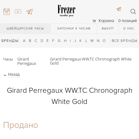
Корзина
0 позиций
ШВЕЙЦАРСКИЕ ЧАСЫ
ЗАПОНКИ К ЧАСАМ
ВЫКУП
О НАС
БРЕНДЫ:
A
B
C
D
E
F
G
H
I
J
K
L
M
N
O
P
ВСЕ БРЕНДЫ
Q
R
S
T
Часы
Girard
Girard Perregaux WW.TC Chronograph White
Gold
Perregaux
←
Назад
Girard Perregaux WW.TC Chronograph
White Gold
) 111-27-44
Продано
) 111-27-44