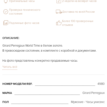
Оригинальные часы
2 недели на возврат часов
Проверка технического
Доставка по всей России
состояния
Более 100 проверенных
Подлинные фото часов
отзывов
ОПИСАНИЕ:
Girard Perregaux World Time в белом золоте.
В превосходном состоянии, в комплекте с коробкой и документами.
На фото представлены конкретно продаваемые часы.
Читать всё
Все часы по Вашему пожеланию могут быть отполированы бесплатно.
4980
НОМЕР МОДЕЛИ/REF.
Girard Perregaux
МАРКА
Мужские - Часы унисекс
ПОЛ