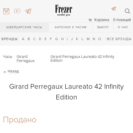
Корзина
0 позиций
ШВЕЙЦАРСКИЕ ЧАСЫ
ЗАПОНКИ К ЧАСАМ
ВЫКУП
О НАС
БРЕНДЫ:
A
B
C
D
E
F
G
H
I
J
K
L
M
N
O
P
ВСЕ БРЕНДЫ
Q
R
S
T
Часы
Girard
Girard Perregaux Laureato 42 Infinity
Edition
Perregaux
←
Назад
Girard Perregaux Laureato 42 Infinity
Edition
) 111-27-44
Продано
) 111-27-44