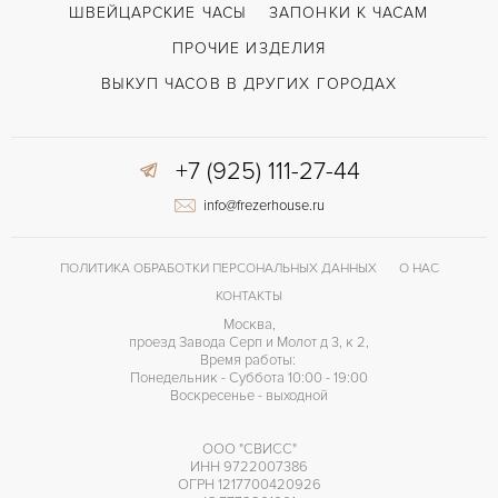
ШВЕЙЦАРСКИЕ ЧАСЫ
ЗАПОНКИ К ЧАСАМ
Сталь
ЦВЕТ БРАСЛЕТА
ПРОЧИЕ ИЗДЕЛИЯ
Двойной сложности застежка
ЗАСТЁЖКА
ВЫКУП ЧАСОВ В ДРУГИХ ГОРОДАХ
ДЛИНА БРАСЛЕТА, ДЛИННАЯ СТОРОНА
183
(MM)
+7 (925) 111-27-44
Без цифр
ЦИФРЫ
info@frezerhouse.ru
ПОЛИТИКА ОБРАБОТКИ ПЕРСОНАЛЬНЫХ ДАННЫХ
О НАС
КОНТАКТЫ
Москва,
проезд Завода Серп и Молот д 3, к 2,
Время работы:
Понедельник - Суббота 10:00 - 19:00
Воскресенье - выходной
ООО "СВИСС"
ИНН 9722007386
ОГРН 1217700420926