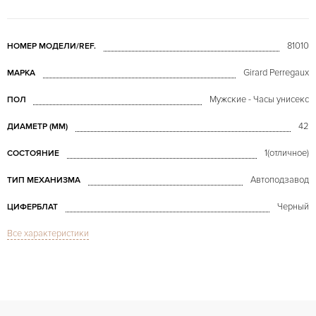
81010
НОМЕР МОДЕЛИ/REF.
Girard Perregaux
МАРКА
Мужские - Часы унисекс
ПОЛ
42
ДИАМЕТР (MM)
1(отличное)
СОСТОЯНИЕ
Автоподзавод
ТИП МЕХАНИЗМА
Черный
ЦИФЕРБЛАТ
Все характеристики
Сапфировое стекло
СТЕКЛО
Дата
ФУНКЦИИ
Laureato 42 Infinity Edition
МОДЕЛЬ
В наличии
СРОКИ ДОСТАВКИ