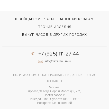
В наличии
СРОКИ ДОСТАВКИ
Без цифр
ЦИФРЫ
ШВЕЙЦАРСКИЕ ЧАСЫ
ЗАПОНКИ К ЧАСАМ
GP03300
КАЛИБР/МЕХАНИЗМ
ПРОЧИЕ ИЗДЕЛИЯ
46 часов
ЗАПАС ХОДА
ВЫКУП ЧАСОВ В ДРУГИХ ГОРОДАХ
+7 (925) 111-27-44
info@frezerhouse.ru
ПОЛИТИКА ОБРАБОТКИ ПЕРСОНАЛЬНЫХ ДАННЫХ
О НАС
КОНТАКТЫ
Москва,
проезд Завода Серп и Молот д 3, к 2,
Время работы:
Понедельник - Суббота 10:00 - 19:00
Воскресенье - выходной