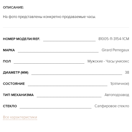
ОПИСАНИЕ:
На фото представлены конкретно продаваемые часы.
81005-11-3154-1CM
НОМЕР МОДЕЛИ/REF.
Girard Perregaux
МАРКА
Мужские - Часы унисекс
ПОЛ
38
ДИАМЕТР (MM)
1(отличное)
СОСТОЯНИЕ
Автоподзавод
ТИП МЕХАНИЗМА
Сапфировое стекло
СТЕКЛО
Все характеристики
Дата
ФУНКЦИИ
Laureato
МОДЕЛЬ