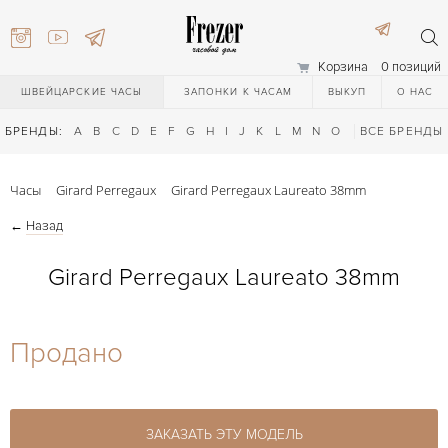
Корзина
0 позиций
ШВЕЙЦАРСКИЕ ЧАСЫ
ЗАПОНКИ К ЧАСАМ
ВЫКУП
О НАС
БРЕНДЫ:
A
B
C
D
E
F
G
H
I
J
K
L
M
N
O
P
ВСЕ БРЕНДЫ
Q
R
S
T
Часы
Girard Perregaux
Girard Perregaux Laureato 38mm
←
Назад
Girard Perregaux Laureato 38mm
) 111-27-44
Продано
) 111-27-44
ЗАКАЗАТЬ ЭТУ МОДЕЛЬ