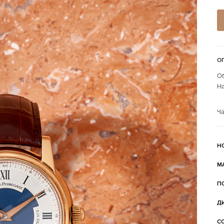
О
Об
На
Ча
Н
М
П
Д
С