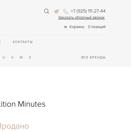
+7 (925) 111-27-44
Заказать обратный звонок
Корзина
0 позиций
П
КОНТАКТЫ
U
V
W
Z
ВСЕ БРЕНДЫ
ition Minutes
Продано