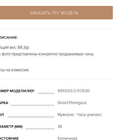
ЗАКАЗАТЬ ЭТУ МОДЕЛЬ
ПИСАНИЕ:
щий вес: 89,3gr.
 фото представлены конкретно продаваемые часы.
сы на комиссии.
995550.0.51.1530
ОМЕР МОДЕЛИ/REF.
Girard Perregaux
АРКА
Мужские - Часы унисекс
ОЛ
38
ИАМЕТР (MM)
1(отличное)
ОСТОЯНИЕ