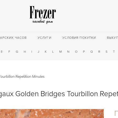
АРСКИХ ЧАСОВ
УСЛУГИ
УСЛОВИЯ ПОКУПКИ
ВЫКУ
E
F
G
H
I
J
K
L
M
N
O
P
Q
R
S
T
ourbillon Repetition Minutes
gaux Golden Bridges Tourbillon Repet