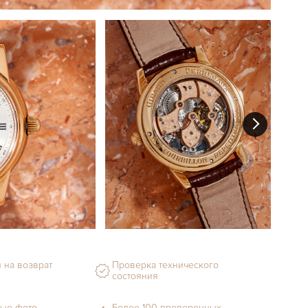
П
 на возврат
Проверка технического
состояния
ые фото
Более 100 проверенных