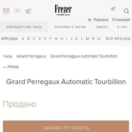
Корзина
0 позиций
ШВЕЙЦАРСКИЕ ЧАСЫ
ЗАПОНКИ К ЧАСАМ
ВЫКУП
О НАС
БРЕНДЫ:
A
B
C
D
E
F
G
H
I
J
K
L
M
N
O
P
ВСЕ БРЕНДЫ
Q
R
S
T
Часы
Girard Perregaux
Girard Perregaux Automatic Tourbillion
←
Назад
Girard Perregaux Automatic Tourbillion
) 111-27-44
Продано
) 111-27-44
ЗАКАЗАТЬ ЭТУ МОДЕЛЬ