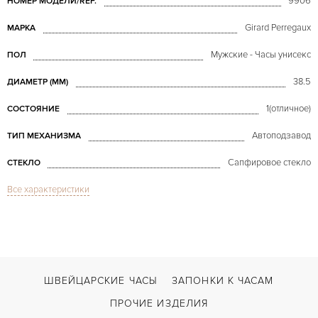
9906
НОМЕР МОДЕЛИ/REF.
Girard Perregaux
МАРКА
Мужские - Часы унисекс
ПОЛ
38.5
ДИАМЕТР (MM)
1(отличное)
СОСТОЯНИЕ
Автоподзавод
ТИП МЕХАНИЗМА
Сапфировое стекло
СТЕКЛО
Все характеристики
Automatic Tourbillion
МОДЕЛЬ
С футляром
ВОЗМОЖНОСТИ ДОСТАВКИ
Черный
ЦВЕТ БРАСЛЕТА
Двойной сложности застежка
ЗАСТЁЖКА
ШВЕЙЦАРСКИЕ ЧАСЫ
ЗАПОНКИ К ЧАСАМ
ПРОЧИЕ ИЗДЕЛИЯ