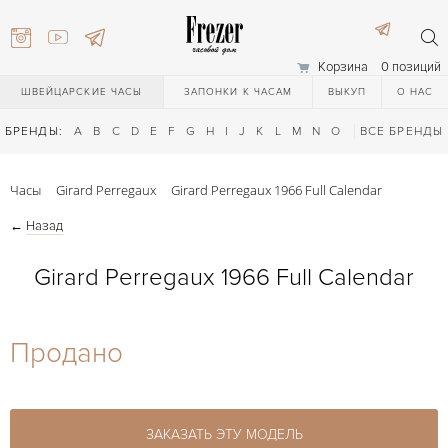
Корзина
0 позиций
ШВЕЙЦАРСКИЕ ЧАСЫ
ЗАПОНКИ К ЧАСАМ
ВЫКУП
О НАС
БРЕНДЫ:
A
B
C
D
E
F
G
H
I
J
K
L
M
N
O
P
ВСЕ БРЕНДЫ
Q
R
S
T
Часы
Girard Perregaux
Girard Perregaux 1966 Full Calendar
←
Назад
Girard Perregaux 1966 Full Calendar
) 111-27-44
Продано
) 111-27-44
ЗАКАЗАТЬ ЭТУ МОДЕЛЬ