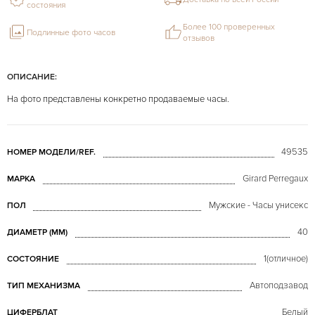
состояния
Более 100 проверенных
Подлинные фото часов
отзывов
ОПИСАНИЕ:
На фото представлены конкретно продаваемые часы.
49535
НОМЕР МОДЕЛИ/REF.
Girard Perregaux
МАРКА
Мужские - Часы унисекс
ПОЛ
40
ДИАМЕТР (MM)
1(отличное)
СОСТОЯНИЕ
Автоподзавод
ТИП МЕХАНИЗМА
Белый
ЦИФЕРБЛАТ