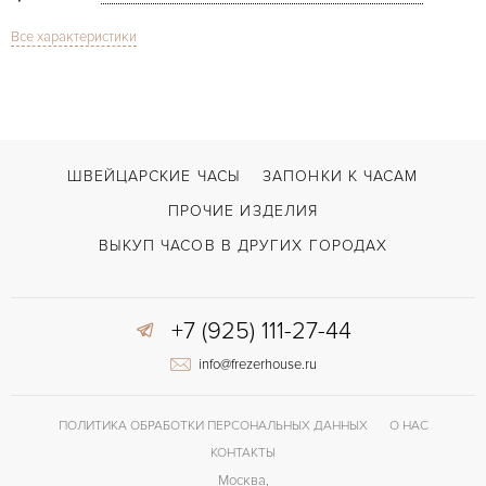
Все характеристики
Сапфировое стекло
СТЕКЛО
Дата, Индикатор дней недели, Индикатор месяца, Индикатор фазы Луны
ФУНКЦИИ
1966 Full Calendar
МОДЕЛЬ
В наличии
СРОКИ ДОСТАВКИ
ШВЕЙЦАРСКИЕ ЧАСЫ
ЗАПОНКИ К ЧАСАМ
С документами, С футляром
ВОЗМОЖНОСТИ ДОСТАВКИ
ПРОЧИЕ ИЗДЕЛИЯ
Черный
ЦВЕТ БРАСЛЕТА
ВЫКУП ЧАСОВ В ДРУГИХ ГОРОДАХ
Без цифр
ЦИФРЫ
+7 (925) 111-27-44
GP03300
КАЛИБР/МЕХАНИЗМ
info@frezerhouse.ru
46 часов
ЗАПАС ХОДА
ПОЛИТИКА ОБРАБОТКИ ПЕРСОНАЛЬНЫХ ДАННЫХ
О НАС
КОНТАКТЫ
Москва,