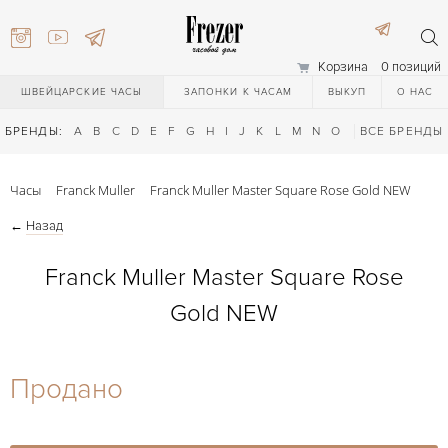
Корзина
0 позиций
ШВЕЙЦАРСКИЕ ЧАСЫ
ЗАПОНКИ К ЧАСАМ
ВЫКУП
О НАС
БРЕНДЫ:
A
B
C
D
E
F
G
H
I
J
K
L
M
N
O
P
ВСЕ БРЕНДЫ
Q
R
S
T
Часы
Franck Muller
Franck Muller Master Square Rose Gold NEW
←
Назад
Franck Muller Master Square Rose
Gold NEW
) 111-27-44
Продано
) 111-27-44