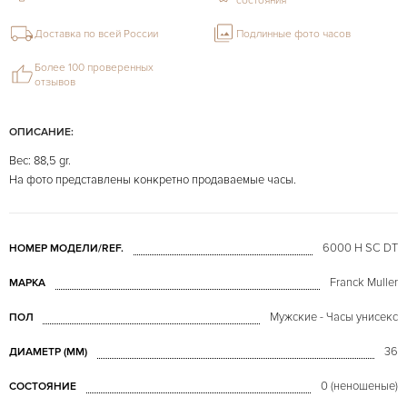
состояния
Доставка по всей России
Подлинные фото часов
Более 100 проверенных
отзывов
ОПИСАНИЕ:
Вес: 88,5 gr.
На фото представлены конкретно продаваемые часы.
6000 H SC DT
НОМЕР МОДЕЛИ/REF.
Franck Muller
МАРКА
Мужские - Часы унисекс
ПОЛ
36
ДИАМЕТР (MM)
0 (неношеные)
СОСТОЯНИЕ