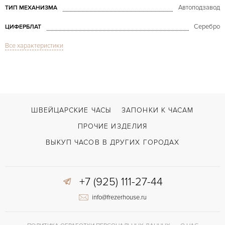
Автоподзавод
ТИП МЕХАНИЗМА
Серебро
ЦИФЕРБЛАТ
Все характеристики
Сапфировое стекло
СТЕКЛО
Дата
ФУНКЦИИ
Master Square Rose Gold NEW
МОДЕЛЬ
В наличии
СРОКИ ДОСТАВКИ
ШВЕЙЦАРСКИЕ ЧАСЫ
ЗАПОНКИ К ЧАСАМ
С документами
ВОЗМОЖНОСТИ ДОСТАВКИ
ПРОЧИЕ ИЗДЕЛИЯ
Черный
ЦВЕТ БРАСЛЕТА
ВЫКУП ЧАСОВ В ДРУГИХ ГОРОДАХ
Застежка с помощью шипа
ЗАСТЁЖКА
+7 (925) 111-27-44
Римские
ЦИФРЫ
info@frezerhouse.ru