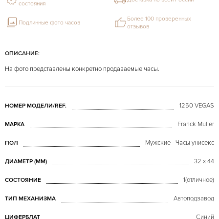
состояния
Более 100 проверенных
Подлинные фото часов
отзывов
ОПИСАНИЕ:
На фото представлены конкретно продаваемые часы.
1250 VEGAS
НОМЕР МОДЕЛИ/REF.
Franck Muller
МАРКА
Мужские - Часы унисекс
ПОЛ
32 x 44
ДИАМЕТР (MM)
1(отличное)
СОСТОЯНИЕ
Автоподзавод
ТИП МЕХАНИЗМА
Синий
ЦИФЕРБЛАТ