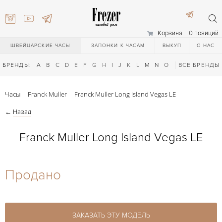
Корзина
0 позиций
ШВЕЙЦАРСКИЕ ЧАСЫ
ЗАПОНКИ К ЧАСАМ
ВЫКУП
О НАС
БРЕНДЫ:
A
B
C
D
E
F
G
H
I
J
K
L
M
N
O
P
ВСЕ БРЕНДЫ
Q
R
S
T
Часы
Franck Muller
Franck Muller Long Island Vegas LE
←
Назад
Franck Muller Long Island Vegas LE
) 111-27-44
Продано
) 111-27-44
ЗАКАЗАТЬ ЭТУ МОДЕЛЬ