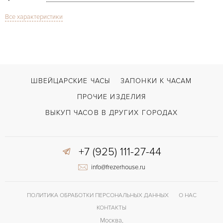
Все характеристики
Сапфировое стекло
СТЕКЛО
Дата
ФУНКЦИИ
Long Island Vegas LE
МОДЕЛЬ
2009
ГОД ПРОИЗВОДСТВА
ШВЕЙЦАРСКИЕ ЧАСЫ
ЗАПОНКИ К ЧАСАМ
В наличии
СРОКИ ДОСТАВКИ
ПРОЧИЕ ИЗДЕЛИЯ
С документами, С футляром
ВОЗМОЖНОСТИ ДОСТАВКИ
ВЫКУП ЧАСОВ В ДРУГИХ ГОРОДАХ
Черный
ЦВЕТ БРАСЛЕТА
+7 (925) 111-27-44
Застежка с помощью шипа
ЗАСТЁЖКА
info@frezerhouse.ru
Арабские
ЦИФРЫ
ПОЛИТИКА ОБРАБОТКИ ПЕРСОНАЛЬНЫХ ДАННЫХ
О НАС
КОНТАКТЫ
Москва,