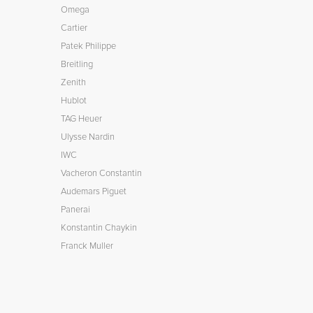
Omega
Cartier
Patek Philippe
Breitling
Zenith
Hublot
TAG Heuer
Ulysse Nardin
IWC
Vacheron Constantin
Audemars Piguet
Panerai
Konstantin Chaykin
Franck Muller