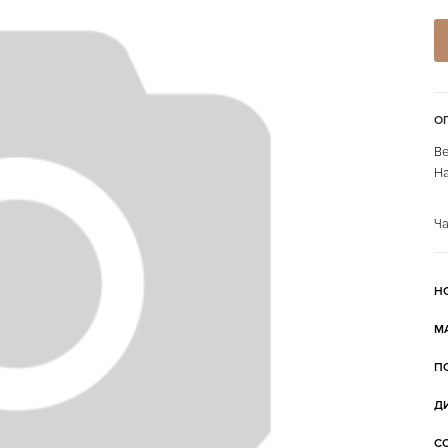
О
Ве
На
Ча
Н
М
П
Д
С