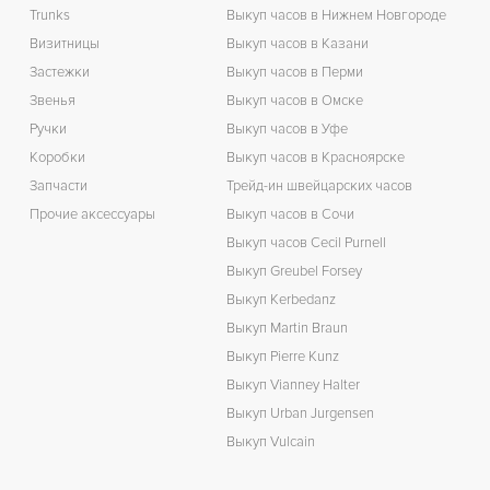
Trunks
Выкуп часов в Нижнем Новгороде
Визитницы
Выкуп часов в Казани
Застежки
Выкуп часов в Перми
Звенья
Выкуп часов в Омске
Ручки
Выкуп часов в Уфе
Коробки
Выкуп часов в Красноярске
Запчасти
Трейд-ин швейцарских часов
Прочие аксессуары
Выкуп часов в Сочи
Выкуп часов Cecil Purnell
Выкуп Greubel Forsey
Выкуп Kerbedanz
Выкуп Martin Braun
Выкуп Pierre Kunz
Выкуп Vianney Halter
Выкуп Urban Jurgensen
Выкуп Vulcain