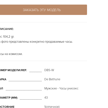
ЗАКАЗАТЬ ЭТУ МОДЕЛЬ
ПИСАНИЕ:
с: 104,2 gr.
 фото представлены конкретно продаваемые часы.
сы на комиссии.
DBS-W
ОМЕР МОДЕЛИ/REF.
De Bethune
АРКА
Мужские - Часы унисекс
ОЛ
43
ИАМЕТР (MM)
1(отличное)
ОСТОЯНИЕ