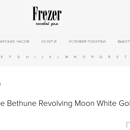
АРСКИХ ЧАСОВ
УСЛУГИ
УСЛОВИЯ ПОКУПКИ
ВЫКУ
E
F
G
H
I
J
K
L
M
N
O
P
Q
R
S
T
d
e Bethune Revolving Moon White Go