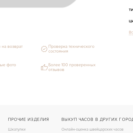
Т
Ц
Вс
С
Ф
 на возврат
Проверка технического
состояния
М
ые фото
Более 100 проверенных
С
отзывов
Ц
З
Ц
ПРОЧИЕ ИЗДЕЛИЯ
ВЫКУП ЧАСОВ В ДРУГИХ ГОРО
Шкатулки
Онлайн-оценка швейцарских часов