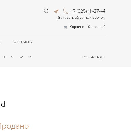
+7 (925) 111-27-44
Заказать обратный звонок
Корзина
0 позиций
П
КОНТАКТЫ
U
V
W
Z
ВСЕ БРЕНДЫ
ld
Продано