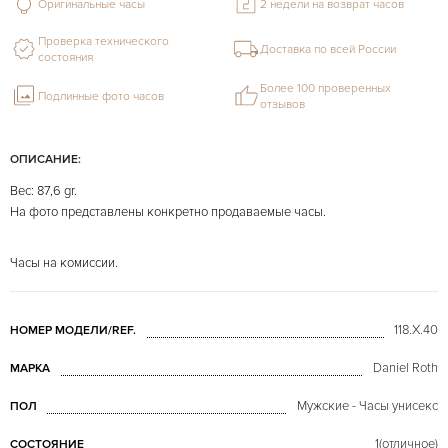
Оригинальные часы
2 недели на возврат часов
Проверка технического
Доставка по всей России
состояния
Более 100 проверенных
Подлинные фото часов
отзывов
ОПИСАНИЕ:
Вес: 87,6 gr.
На фото представлены конкретно продаваемые часы.
Часы на комиссии.
118.X.40
НОМЕР МОДЕЛИ/REF.
Daniel Roth
МАРКА
Мужские - Часы унисекс
ПОЛ
1(отличное)
СОСТОЯНИЕ