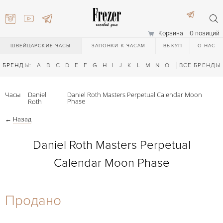
Корзина
0 позиций
ШВЕЙЦАРСКИЕ ЧАСЫ
ЗАПОНКИ К ЧАСАМ
ВЫКУП
О НАС
БРЕНДЫ:
A
B
C
D
E
F
G
H
I
J
K
L
M
N
O
P
ВСЕ БРЕНДЫ
Q
R
S
T
Часы
Daniel
Daniel Roth Masters Perpetual Calendar Moon
Phase
Roth
←
Назад
Daniel Roth Masters Perpetual
Calendar Moon Phase
) 111-27-44
Продано
) 111-27-44