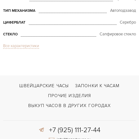
Автоподзавод
ТИП МЕХАНИЗМА
Серебро
ЦИФЕРБЛАТ
Сапфировое стекло
СТЕКЛО
Все характеристики
Дата, Индикатор фазы Луны
ФУНКЦИИ
Masters Perpetual Calendar Moon Phase
МОДЕЛЬ
В наличии
СРОКИ ДОСТАВКИ
Синий
ЦВЕТ БРАСЛЕТА
ШВЕЙЦАРСКИЕ ЧАСЫ
ЗАПОНКИ К ЧАСАМ
Застежка с помощью шипа
ЗАСТЁЖКА
ПРОЧИЕ ИЗДЕЛИЯ
Римские
ЦИФРЫ
ВЫКУП ЧАСОВ В ДРУГИХ ГОРОДАХ
+7 (925) 111-27-44