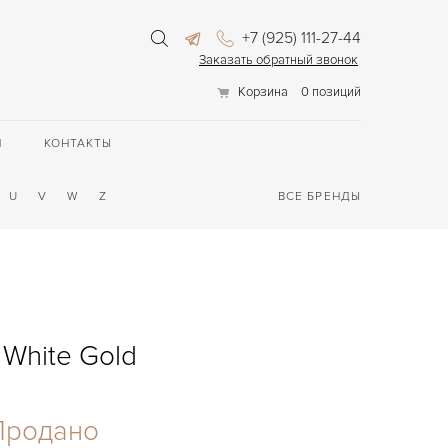
+7 (925) 111-27-44
Заказать обратный звонок
Корзина
0 позиций
П
КОНТАКТЫ
U
V
W
Z
ВСЕ БРЕНДЫ
 White Gold
Продано