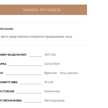
ЗАКАЗАТЬ ЭТУ МОДЕЛЬ
ПИСАНИЕ:
 фото представлены конкретно продаваемые часы.
347.Y.60
ОМЕР МОДЕЛИ/REF.
Daniel Roth
АРКА
Мужские - Часы унисекс
ОЛ
41 x 44
ИАМЕТР (MM)
1(отличное)
ОСТОЯНИЕ
Автоподзавод
ИП МЕХАНИЗМА