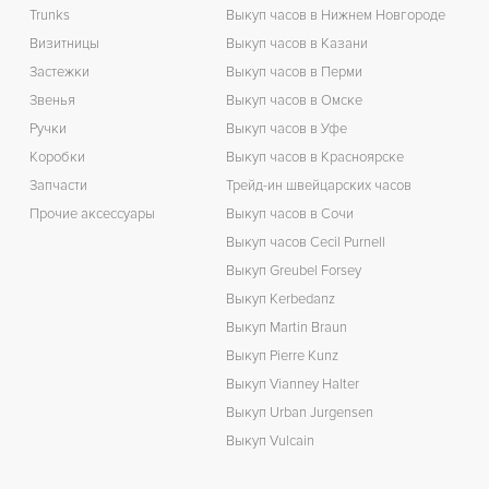
Trunks
Выкуп часов в Нижнем Новгороде
Визитницы
Выкуп часов в Казани
Застежки
Выкуп часов в Перми
Звенья
Выкуп часов в Омске
Ручки
Выкуп часов в Уфе
Коробки
Выкуп часов в Красноярске
Запчасти
Трейд-ин швейцарских часов
Прочие аксессуары
Выкуп часов в Сочи
Выкуп часов Cecil Purnell
Выкуп Greubel Forsey
Выкуп Kerbedanz
Выкуп Martin Braun
Выкуп Pierre Kunz
Выкуп Vianney Halter
Выкуп Urban Jurgensen
Выкуп Vulcain