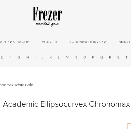
АРСКИХ ЧАСОВ
УСЛУГИ
УСЛОВИЯ ПОКУПКИ
ВЫКУ
E
F
G
H
I
J
K
L
M
N
O
P
Q
R
S
T
hronomax White Gold
h Academic Ellipsocurvex Chronomax