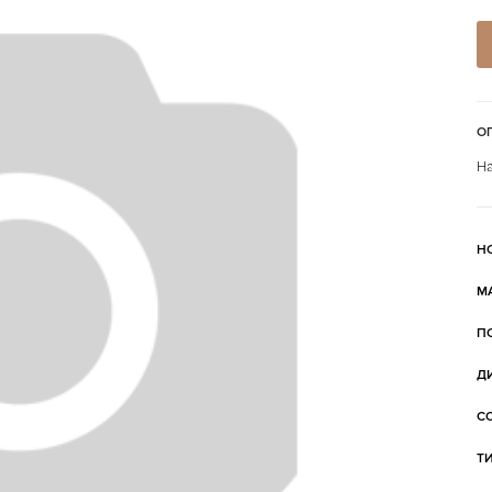
О
На
Н
М
П
Д
С
Т