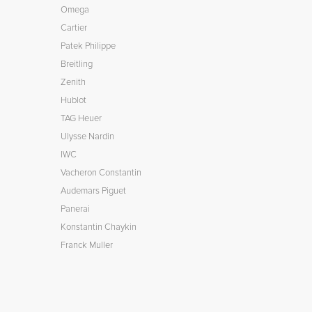
Omega
Cartier
Patek Philippe
Breitling
Zenith
Hublot
TAG Heuer
Ulysse Nardin
IWC
Vacheron Constantin
Audemars Piguet
Panerai
Konstantin Chaykin
Franck Muller