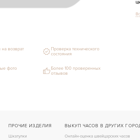
Ц
Вс
С
Ф
М
 на возврат
Проверка технического
состояния
С
В
ые фото
Более 100 проверенных
отзывов
Ц
З
Ц
ПРОЧИЕ ИЗДЕЛИЯ
ВЫКУП ЧАСОВ В ДРУГИХ ГОРО
Шкатулки
Онлайн-оценка швейцарских часов