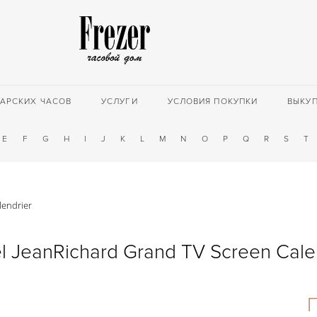
АРСКИХ ЧАСОВ
УСЛУГИ
УСЛОВИЯ ПОКУПКИ
ВЫКУ
E
F
G
H
I
J
K
L
M
N
O
P
Q
R
S
T
lendrier
l JeanRichard Grand TV Screen Cale