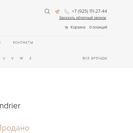
+7 (925) 111-27-44
Заказать обратный звонок
Корзина
0 позиций
П
КОНТАКТЫ
U
V
W
Z
ВСЕ БРЕНДЫ
ndrier
Продано