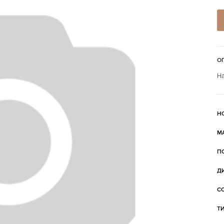
О
На
Н
М
П
Д
С
Т