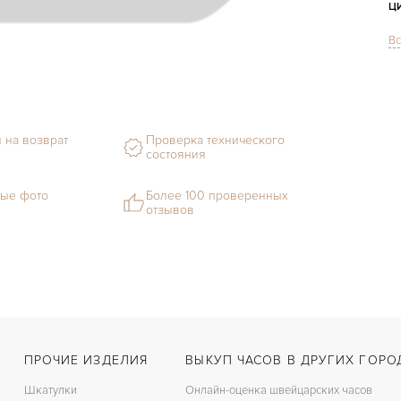
Ц
Вс
С
Ф
М
 на возврат
Проверка технического
состояния
С
Ц
ые фото
Более 100 проверенных
отзывов
З
Ц
ПРОЧИЕ ИЗДЕЛИЯ
ВЫКУП ЧАСОВ В ДРУГИХ ГОРО
Шкатулки
Онлайн-оценка швейцарских часов