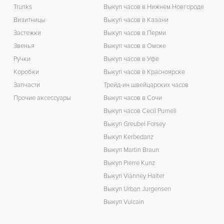
Trunks
Выкуп часов в Нижнем Новгороде
Визитницы
Выкуп часов в Казани
Застежки
Выкуп часов в Перми
Звенья
Выкуп часов в Омске
Ручки
Выкуп часов в Уфе
Коробки
Выкуп часов в Красноярске
Запчасти
Трейд-ин швейцарских часов
Прочие аксессуары
Выкуп часов в Сочи
Выкуп часов Cecil Purnell
Выкуп Greubel Forsey
Выкуп Kerbedanz
Выкуп Martin Braun
Выкуп Pierre Kunz
Выкуп Vianney Halter
Выкуп Urban Jurgensen
Выкуп Vulcain