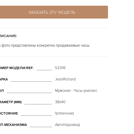
ЗАКАЗАТЬ ЭТУ МОДЕЛЬ
ПИСАНИЕ:
 фото представлены конкретно продаваемые часы.
52016
ОМЕР МОДЕЛИ/REF.
JeanRichard
АРКА
Мужские - Часы унисекс
ОЛ
38x40
ИАМЕТР (MM)
1(отличное)
ОСТОЯНИЕ
Автоподзавод
ИП МЕХАНИЗМА