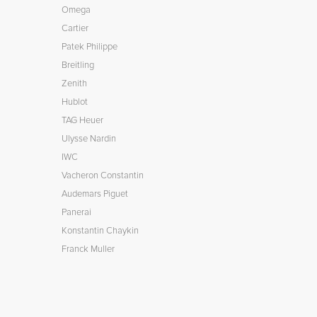
Omega
Cartier
Patek Philippe
Breitling
Zenith
Hublot
TAG Heuer
Ulysse Nardin
IWC
Vacheron Constantin
Audemars Piguet
Panerai
Konstantin Chaykin
Franck Muller