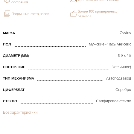
состояния
Более 100 проверенных
Подлинные фото часов
отзывов
Cvstos
МАРКА
Мужские - Часы унисекс
ПОЛ
59 х 45
ДИАМЕТР (MM)
1(отличное)
СОСТОЯНИЕ
Автоподзавод
ТИП МЕХАНИЗМА
Серебро
ЦИФЕРБЛАТ
Сапфировое стекло
СТЕКЛО
Все характеристики
Evosquare 50 Chrono RG
МОДЕЛЬ
В наличии
СРОКИ ДОСТАВКИ