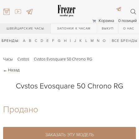
Корзина
0 позиций
ШВЕЙЦАРСКИЕ ЧАСЫ
ЗАПОНКИ К ЧАСАМ
ВЫКУП
О НАС
БРЕНДЫ:
A
B
C
D
E
F
G
H
I
J
K
L
M
N
O
P
ВСЕ БРЕНДЫ
Q
R
S
T
Часы
Cvstos
Cvstos Evosquare 50 Chrono RG
←
Назад
Cvstos Evosquare 50 Chrono RG
) 111-27-44
Продано
) 111-27-44
ЗАКАЗАТЬ ЭТУ МОДЕЛЬ