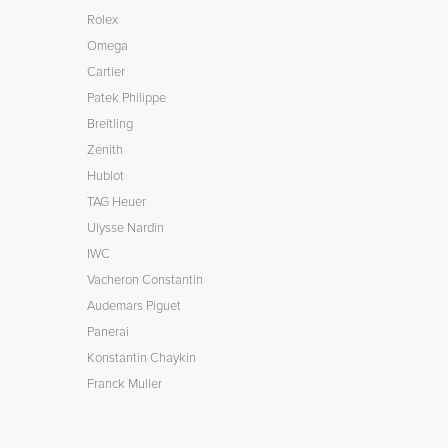
Rolex
Omega
Cartier
Patek Philippe
Breitling
Zenith
Hublot
TAG Heuer
Ulysse Nardin
IWC
Vacheron Constantin
Audemars Piguet
Panerai
Konstantin Chaykin
Franck Muller