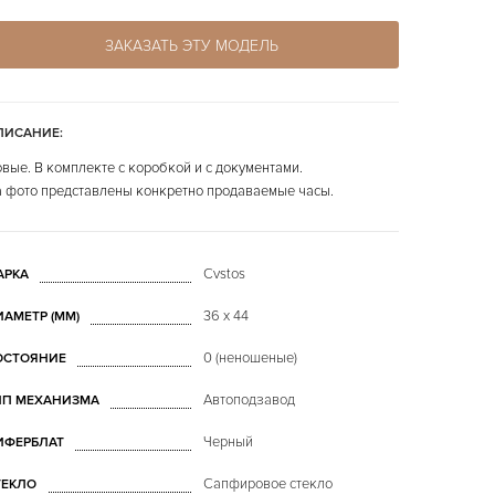
ЗАКАЗАТЬ ЭТУ МОДЕЛЬ
ПИСАНИЕ:
вые. В комплекте с коробкой и с документами.
 фото представлены конкретно продаваемые часы.
Cvstos
АРКА
36 x 44
ИАМЕТР (MM)
0 (неношеные)
ОСТОЯНИЕ
Автоподзавод
ИП МЕХАНИЗМА
Черный
ИФЕРБЛАТ
Сапфировое стекло
ТЕКЛО