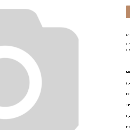
О
Но
На
М
Д
С
Т
Ц
С