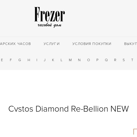
АРСКИХ ЧАСОВ
УСЛУГИ
УСЛОВИЯ ПОКУПКИ
ВЫКУ
E
F
G
H
I
J
K
L
M
N
O
P
Q
R
S
T
Cvstos Diamond Re-Bellion NEW