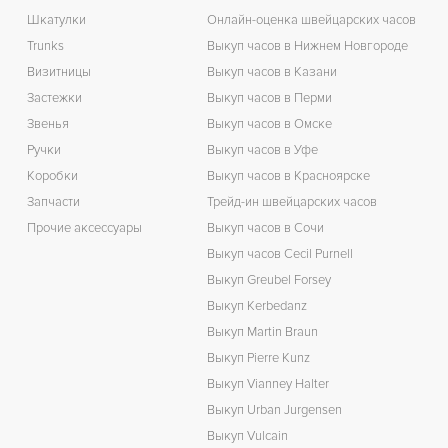
Шкатулки
Онлайн-оценка швейцарских часов
Trunks
Выкуп часов в Нижнем Новгороде
Визитницы
Выкуп часов в Казани
Застежки
Выкуп часов в Перми
Звенья
Выкуп часов в Омске
Ручки
Выкуп часов в Уфе
Коробки
Выкуп часов в Красноярске
Запчасти
Трейд-ин швейцарских часов
Прочие аксессуары
Выкуп часов в Сочи
Выкуп часов Cecil Purnell
Выкуп Greubel Forsey
Выкуп Kerbedanz
Выкуп Martin Braun
Выкуп Pierre Kunz
Выкуп Vianney Halter
Выкуп Urban Jurgensen
Выкуп Vulcain