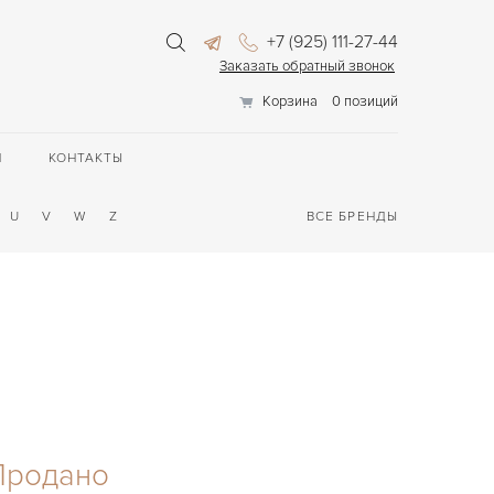
+7 (925) 111-27-44
Заказать обратный звонок
Корзина
0 позиций
П
КОНТАКТЫ
U
V
W
Z
ВСЕ БРЕНДЫ
Продано