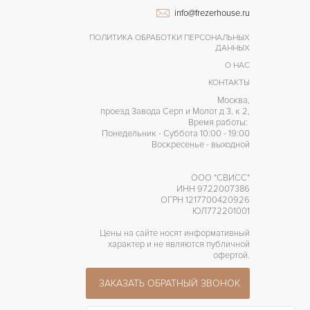
info@frezerhouse.ru
ПОЛИТИКА ОБРАБОТКИ ПЕРСОНАЛЬНЫХ
ДАННЫХ
О НАС
КОНТАКТЫ
Москва,
проезд Завода Серп и Молот д 3, к 2,
Время работы:
Понедельник - Суббота 10:00 - 19:00
Воскресенье - выходной
ООО "СВИСС"
ИНН 9722007386
ОГРН 1217700420926
ЮЛ772201001
Цены на сайте носят информативный
характер и не являются публичной
офертой.
ЗАКАЗАТЬ ОБРАТНЫЙ ЗВОНОК