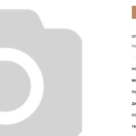
О
На
Н
М
П
Д
С
Т