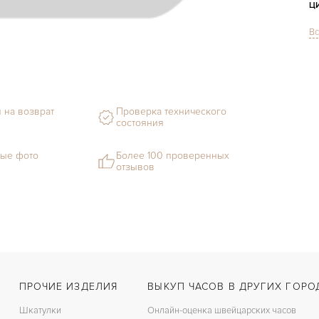
Ц
Вс
С
М
С
 на возврат
Проверка технического
В
состояния
Ц
ые фото
Более 100 проверенных
отзывов
З
Ц
ПРОЧИЕ ИЗДЕЛИЯ
ВЫКУП ЧАСОВ В ДРУГИХ ГОРО
Шкатулки
Онлайн-оценка швейцарских часов