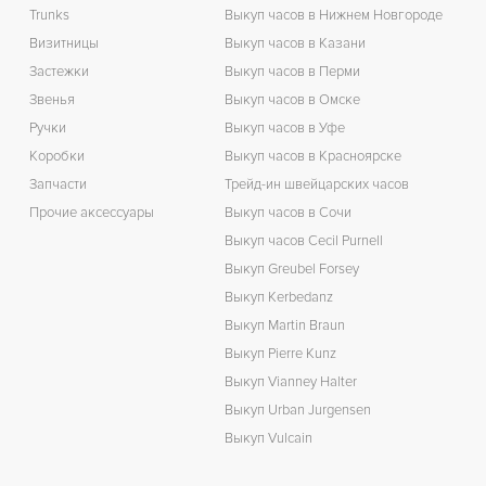
Trunks
Выкуп часов в Нижнем Новгороде
Визитницы
Выкуп часов в Казани
Застежки
Выкуп часов в Перми
Звенья
Выкуп часов в Омске
Ручки
Выкуп часов в Уфе
Коробки
Выкуп часов в Красноярске
Запчасти
Трейд-ин швейцарских часов
Прочие аксессуары
Выкуп часов в Сочи
Выкуп часов Cecil Purnell
Выкуп Greubel Forsey
Выкуп Kerbedanz
Выкуп Martin Braun
Выкуп Pierre Kunz
Выкуп Vianney Halter
Выкуп Urban Jurgensen
Выкуп Vulcain