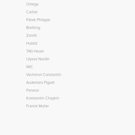
Omega
Cartier
Patek Philippe
Breitling
Zenith
Hublot
TAG Heuer
Ulysse Nardin
IWC
Vacheron Constantin
Audemars Piguet
Panerai
Konstantin Chaykin
Franck Muller