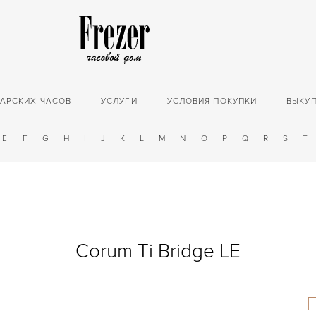
АРСКИХ ЧАСОВ
УСЛУГИ
УСЛОВИЯ ПОКУПКИ
ВЫКУ
E
F
G
H
I
J
K
L
M
N
O
P
Q
R
S
T
Corum Ti Bridge LE