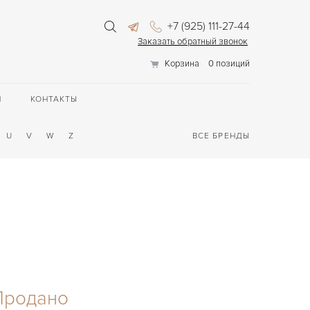
+7 (925) 111-27-44
Заказать обратный звонок
Корзина
0 позиций
П
КОНТАКТЫ
U
V
W
Z
ВСЕ БРЕНДЫ
Продано