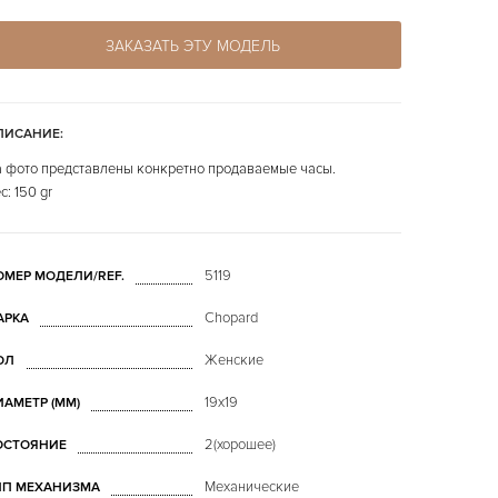
ЗАКАЗАТЬ ЭТУ МОДЕЛЬ
ПИСАНИЕ:
 фото представлены конкретно продаваемые часы.
с: 150 gr
5119
ОМЕР МОДЕЛИ/REF.
Chopard
АРКА
Женские
ОЛ
19x19
ИАМЕТР (MM)
2(хорошее)
ОСТОЯНИЕ
Механические
ИП МЕХАНИЗМА