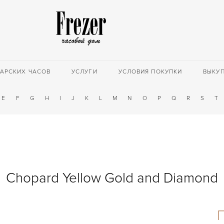
АРСКИХ ЧАСОВ
УСЛУГИ
УСЛОВИЯ ПОКУПКИ
ВЫКУ
E
F
G
H
I
J
K
L
M
N
O
P
Q
R
S
T
Chopard Yellow Gold and Diamond