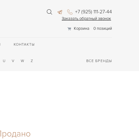
+7 (925) 111-27-44
Заказать обратный звонок
Корзина
0 позиций
П
КОНТАКТЫ
U
V
W
Z
ВСЕ БРЕНДЫ
Продано