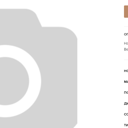
О
На
Ве
Н
М
П
Д
С
Т