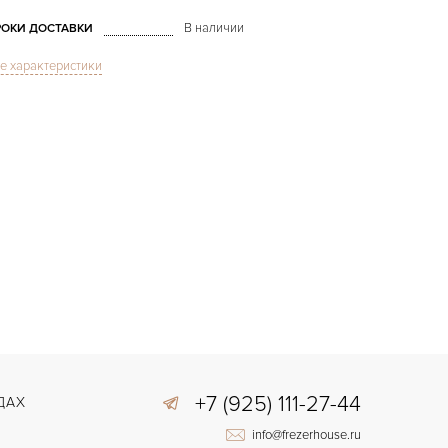
В наличии
РОКИ ДОСТАВКИ
е характеристики
Золото
ВЕТ БРАСЛЕТА
Двойной сложности застежка
АСТЁЖКА
+7 (925) 111-27-44
ДАХ
info@frezerhouse.ru