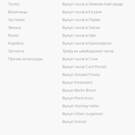
Trunks
Выкуп часов в Нижнем Новгороде
Визитницы
Выкуп часов в Казани
Застежки
Выкуп часов в Перми
Звенья
Выкуп часов в Омске
Ручки
Выкуп часов в Уфе
Коробки
Выкуп часов в Красноярске
Запчасти
Трейд-ин швейцарских часов
Прочие аксессуары
Выкуп часов в Сочи
Выкуп часов Cecil Purnell
Выкуп Greubel Forsey
Выкуп Kerbedanz
Выкуп Martin Braun
Выкуп Pierre Kunz
Выкуп Vianney Halter
Выкуп Urban Jurgensen
Выкуп Vulcain