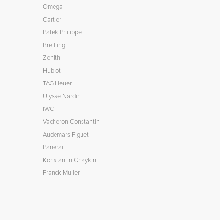
Omega
Cartier
Patek Philippe
Breitling
Zenith
Hublot
TAG Heuer
Ulysse Nardin
IWC
Vacheron Constantin
Audemars Piguet
Panerai
Konstantin Chaykin
Franck Muller