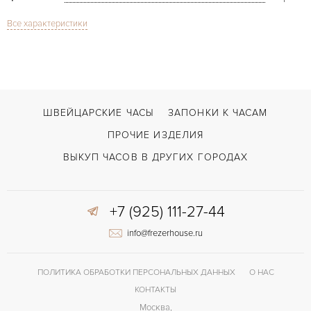
Все характеристики
Сапфировое стекло
СТЕКЛО
Дата, Хронограф
ФУНКЦИИ
Mille Miglia Quartz
МОДЕЛЬ
В наличии
СРОКИ ДОСТАВКИ
ШВЕЙЦАРСКИЕ ЧАСЫ
ЗАПОНКИ К ЧАСАМ
Черный
ЦВЕТ БРАСЛЕТА
ПРОЧИЕ ИЗДЕЛИЯ
Застежка с помощью шипа
ЗАСТЁЖКА
ВЫКУП ЧАСОВ В ДРУГИХ ГОРОДАХ
Арабские
ЦИФРЫ
+7 (925) 111-27-44
info@frezerhouse.ru
ПОЛИТИКА ОБРАБОТКИ ПЕРСОНАЛЬНЫХ ДАННЫХ
О НАС
КОНТАКТЫ
Москва,