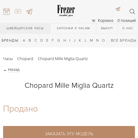
Корзина
0 позиций
ШВЕЙЦАРСКИЕ ЧАСЫ
ЗАПОНКИ К ЧАСАМ
ВЫКУП
О НАС
БРЕНДЫ:
A
B
C
D
E
F
G
H
I
J
K
L
M
N
O
P
ВСЕ БРЕНДЫ
Q
R
S
T
Часы
Chopard
Chopard Mille Miglia Quartz
←
Назад
Chopard Mille Miglia Quartz
) 111-27-44
Продано
) 111-27-44
ЗАКАЗАТЬ ЭТУ МОДЕЛЬ