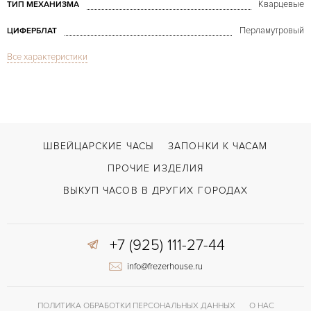
Кварцевые
ТИП МЕХАНИЗМА
Перламутровый
ЦИФЕРБЛАТ
Все характеристики
Сапфировое стекло
СТЕКЛО
Les Classiques Ovale White Gold & Diamonds Aftermarket
МОДЕЛЬ
В наличии
СРОКИ ДОСТАВКИ
Черный
ЦВЕТ БРАСЛЕТА
ШВЕЙЦАРСКИЕ ЧАСЫ
ЗАПОНКИ К ЧАСАМ
Застежка с помощью шипа
ЗАСТЁЖКА
ПРОЧИЕ ИЗДЕЛИЯ
Римские
ЦИФРЫ
ВЫКУП ЧАСОВ В ДРУГИХ ГОРОДАХ
Отделка драгоценными камнями
ПРОЧЕЕ
+7 (925) 111-27-44
info@frezerhouse.ru
ПОЛИТИКА ОБРАБОТКИ ПЕРСОНАЛЬНЫХ ДАННЫХ
О НАС