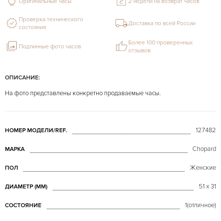
Оригинальные часы
2 недели на возврат часов
Проверка технического
Доставка по всей России
состояния
Более 100 проверенных
Подлинные фото часов
отзывов
ОПИСАНИЕ:
На фото представлены конкретно продаваемые часы.
127482
НОМЕР МОДЕЛИ/REF.
Chopard
МАРКА
Женские
ПОЛ
51 x 31
ДИАМЕТР (MM)
1(отличное)
СОСТОЯНИЕ