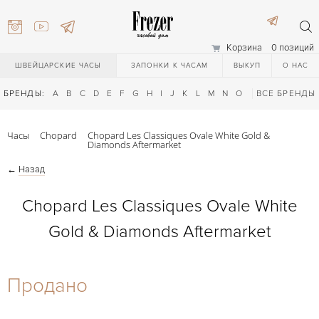
Корзина
0 позиций
ШВЕЙЦАРСКИЕ ЧАСЫ
ЗАПОНКИ К ЧАСАМ
ВЫКУП
О НАС
БРЕНДЫ:
A
B
C
D
E
F
G
H
I
J
K
L
M
N
O
P
ВСЕ БРЕНДЫ
Q
R
S
T
Часы
Chopard
Chopard Les Classiques Ovale White Gold &
Diamonds Aftermarket
←
Назад
Chopard Les Classiques Ovale White
Gold & Diamonds Aftermarket
) 111-27-44
Продано
) 111-27-44