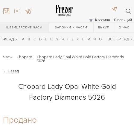
Корзина
0 позиций
ШВЕЙЦАРСКИЕ ЧАСЫ
ЗАПОНКИ К ЧАСАМ
ВЫКУП
О НАС
БРЕНДЫ:
A
B
C
D
E
F
G
H
I
J
K
L
M
N
O
P
ВСЕ БРЕНДЫ
Q
R
S
T
Часы
Chopard
Chopard Lady Opal White Gold Factory Diamonds
5026
←
Назад
Chopard Lady Opal White Gold
Factory Diamonds 5026
) 111-27-44
Продано
) 111-27-44