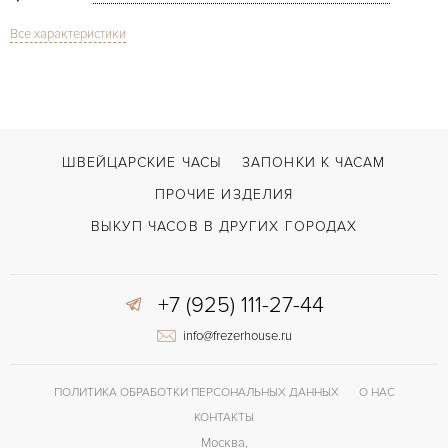
Все характеристики
Сапфировое стекло
СТЕКЛО
Lady Opal White Gold Factory Diamonds
МОДЕЛЬ
В наличии
СРОКИ ДОСТАВКИ
Декоративная застежка
ЗАСТЁЖКА
ШВЕЙЦАРСКИЕ ЧАСЫ
ЗАПОНКИ К ЧАСАМ
ДЛИНА БРАСЛЕТА, ДЛИННАЯ СТОРОНА
ПРОЧИЕ ИЗДЕЛИЯ
160
(MM)
ВЫКУП ЧАСОВ В ДРУГИХ ГОРОДАХ
Без цифр
ЦИФРЫ
Отделка драгоценными камнями
ПРОЧЕЕ
+7 (925) 111-27-44
info@frezerhouse.ru
ПОЛИТИКА ОБРАБОТКИ ПЕРСОНАЛЬНЫХ ДАННЫХ
О НАС
КОНТАКТЫ
Москва,