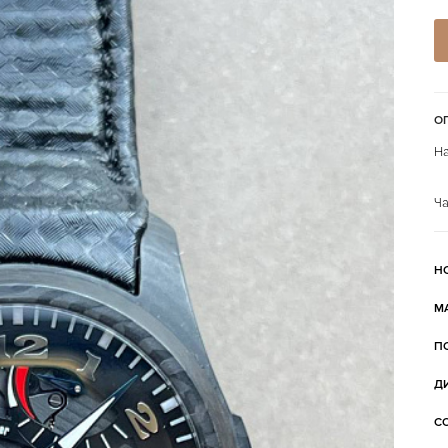
О
На
Ча
Н
М
П
Д
С