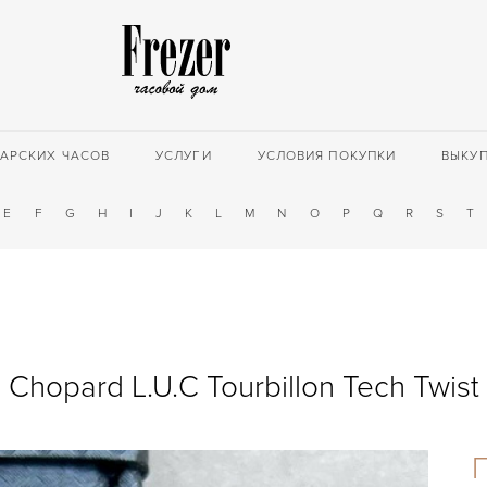
АРСКИХ ЧАСОВ
УСЛУГИ
УСЛОВИЯ ПОКУПКИ
ВЫКУ
E
F
G
H
I
J
K
L
M
N
O
P
Q
R
S
T
Chopard L.U.C Tourbillon Tech Twist