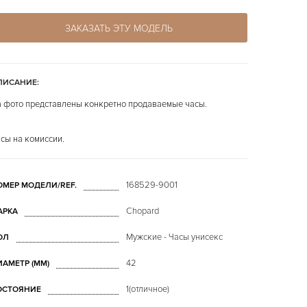
ЗАКАЗАТЬ ЭТУ МОДЕЛЬ
ПИСАНИЕ:
 фото представлены конкретно продаваемые часы.
сы на комиссии.
168529-9001
ОМЕР МОДЕЛИ/REF.
Chopard
АРКА
Мужские - Часы унисекс
ОЛ
42
ИАМЕТР (MM)
1(отличное)
ОСТОЯНИЕ