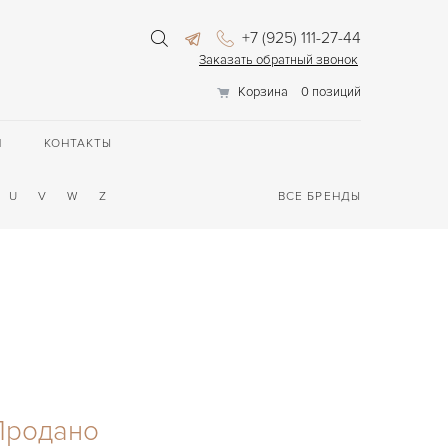
+7 (925) 111-27-44
Заказать обратный звонок
Корзина
0 позиций
П
КОНТАКТЫ
U
V
W
Z
ВСЕ БРЕНДЫ
Продано