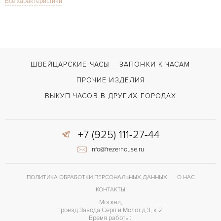
Все характеристики
Сапфировое стекло
СТЕКЛО
Happy Sport Diamonds MoP Dial 8245
МОДЕЛЬ
Двойной сложности застежка
ЗАСТЁЖКА
ДЛИНА БРАСЛЕТА, ДЛИННАЯ СТОРОНА
ШВЕЙЦАРСКИЕ ЧАСЫ
ЗАПОНКИ К ЧАСАМ
175
(MM)
ПРОЧИЕ ИЗДЕЛИЯ
Римские
ЦИФРЫ
ВЫКУП ЧАСОВ В ДРУГИХ ГОРОДАХ
+7 (925) 111-27-44
info@frezerhouse.ru
ПОЛИТИКА ОБРАБОТКИ ПЕРСОНАЛЬНЫХ ДАННЫХ
О НАС
КОНТАКТЫ
Москва,
проезд Завода Серп и Молот д 3, к 2,
Время работы: