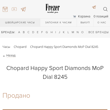
Корзина
0 позиций
ШВЕЙЦАРСКИЕ ЧАСЫ
ЗАПОНКИ К ЧАСАМ
ВЫКУП
О НАС
БРЕНДЫ:
A
B
C
D
E
F
G
H
I
J
K
L
M
N
O
P
ВСЕ БРЕНДЫ
Q
R
S
T
Часы
Chopard
Chopard Happy Sport Diamonds MoP Dial 8245
←
Назад
Chopard Happy Sport Diamonds MoP
Dial 8245
) 111-27-44
Продано
) 111-27-44