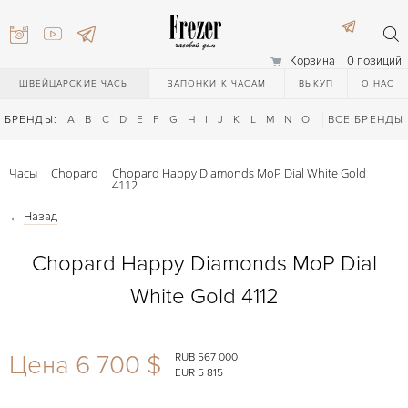
Корзина
0 позиций
ШВЕЙЦАРСКИЕ ЧАСЫ
ЗАПОНКИ К ЧАСАМ
ВЫКУП
О НАС
БРЕНДЫ:
A
B
C
D
E
F
G
H
I
J
K
L
M
N
O
P
ВСЕ БРЕНДЫ
Q
R
S
T
Часы
Chopard
Chopard Happy Diamonds MoP Dial White Gold
4112
←
Назад
Chopard Happy Diamonds MoP Dial
White Gold 4112
) 111-27-44
Цена 6 700 $
RUB 567 000
) 111-27-44
EUR 5 815