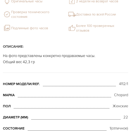
Оригинальные часы
2 недели на возврат часов
Проверка технического
Доставка по всей России
состояния
Более 100 проверенных
Подлинные фото часов
отзывов
ОПИСАНИЕ:
На фото представлены конкретно продаваемые часы.
Общий вес 42,3 гр
4112/1
НОМЕР МОДЕЛИ/REF.
Chopard
МАРКА
Женские
ПОЛ
22
ДИАМЕТР (MM)
1(отличное)
СОСТОЯНИЕ