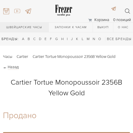
Корзина
0 позиций
ШВЕЙЦАРСКИЕ ЧАСЫ
ЗАПОНКИ К ЧАСАМ
ВЫКУП
О НАС
БРЕНДЫ:
A
B
C
D
E
F
G
H
I
J
K
L
M
N
O
P
ВСЕ БРЕНДЫ
Q
R
S
T
Часы
Cartier
Cartier Tortue Monopoussoir 2356B Yellow Gold
←
Назад
Cartier Tortue Monopoussoir 2356B
Yellow Gold
) 111-27-44
Продано
) 111-27-44