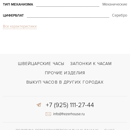
Механические
ТИП МЕХАНИЗМА
Серебро
ЦИФЕРБЛАТ
Все характеристики
Сапфировое стекло
СТЕКЛО
Хронограф
ФУНКЦИИ
Tortue Monopoussoir 2396
МОДЕЛЬ
2002
ГОД ПРОИЗВОДСТВА
ШВЕЙЦАРСКИЕ ЧАСЫ
ЗАПОНКИ К ЧАСАМ
В наличии
СРОКИ ДОСТАВКИ
ПРОЧИЕ ИЗДЕЛИЯ
С документами, С футляром
ВОЗМОЖНОСТИ ДОСТАВКИ
ВЫКУП ЧАСОВ В ДРУГИХ ГОРОДАХ
Черный
ЦВЕТ БРАСЛЕТА
+7 (925) 111-27-44
Двойной сложности застежка
ЗАСТЁЖКА
info@frezerhouse.ru
Римские
ЦИФРЫ
045MC
КАЛИБР/МЕХАНИЗМ