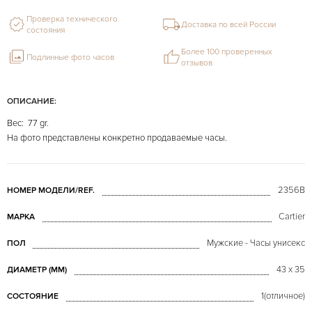
Проверка технического
Доставка по всей России
состояния
Более 100 проверенных
Подлинные фото часов
отзывов
ОПИСАНИЕ:
Вес: 77 gr.
На фото представлены конкретно продаваемые часы.
2356B
НОМЕР МОДЕЛИ/REF.
Cartier
МАРКА
Мужские - Часы унисекс
ПОЛ
43 x 35
ДИАМЕТР (MM)
1(отличное)
СОСТОЯНИЕ