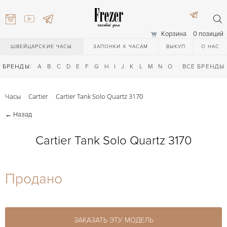
Корзина
0 позиций
ШВЕЙЦАРСКИЕ ЧАСЫ
ЗАПОНКИ К ЧАСАМ
ВЫКУП
О НАС
БРЕНДЫ:
A
B
C
D
E
F
G
H
I
J
K
L
M
N
O
P
ВСЕ БРЕНДЫ
Q
R
S
T
Часы
Cartier
Cartier Tank Solo Quartz 3170
←
Назад
Cartier Tank Solo Quartz 3170
) 111-27-44
Продано
) 111-27-44
ЗАКАЗАТЬ ЭТУ МОДЕЛЬ