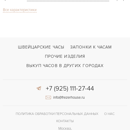
Все характеристики
Сапфировое стекло
СТЕКЛО
Tank Solo Quartz 3170
МОДЕЛЬ
2018
ГОД ПРОИЗВОДСТВА
В наличии
СРОКИ ДОСТАВКИ
ШВЕЙЦАРСКИЕ ЧАСЫ
ЗАПОНКИ К ЧАСАМ
С документами
ВОЗМОЖНОСТИ ДОСТАВКИ
ПРОЧИЕ ИЗДЕЛИЯ
Сталь
ЦВЕТ БРАСЛЕТА
ВЫКУП ЧАСОВ В ДРУГИХ ГОРОДАХ
Двойной сложности застежка
ЗАСТЁЖКА
+7 (925) 111-27-44
Римские
ЦИФРЫ
info@frezerhouse.ru
ПОЛИТИКА ОБРАБОТКИ ПЕРСОНАЛЬНЫХ ДАННЫХ
О НАС
КОНТАКТЫ
Москва,