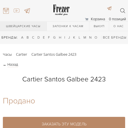
Корзина
0 позиций
ШВЕЙЦАРСКИЕ ЧАСЫ
ЗАПОНКИ К ЧАСАМ
ВЫКУП
О НАС
БРЕНДЫ:
A
B
C
D
E
F
G
H
I
J
K
L
M
N
O
P
ВСЕ БРЕНДЫ
Q
R
S
T
Часы
Cartier
Cartier Santos Galbee 2423
←
Назад
Cartier Santos Galbee 2423
) 111-27-44
Продано
) 111-27-44
ЗАКАЗАТЬ ЭТУ МОДЕЛЬ