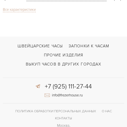
Все характеристики
Сапфировое стекло
СТЕКЛО
Santos Galbee 2423
МОДЕЛЬ
В наличии
СРОКИ ДОСТАВКИ
Сталь
ЦВЕТ БРАСЛЕТА
ШВЕЙЦАРСКИЕ ЧАСЫ
ЗАПОНКИ К ЧАСАМ
Двойной сложности застежка
ЗАСТЁЖКА
ПРОЧИЕ ИЗДЕЛИЯ
Римские
ЦИФРЫ
ВЫКУП ЧАСОВ В ДРУГИХ ГОРОДАХ
+7 (925) 111-27-44
info@frezerhouse.ru
ПОЛИТИКА ОБРАБОТКИ ПЕРСОНАЛЬНЫХ ДАННЫХ
О НАС
КОНТАКТЫ
Москва,