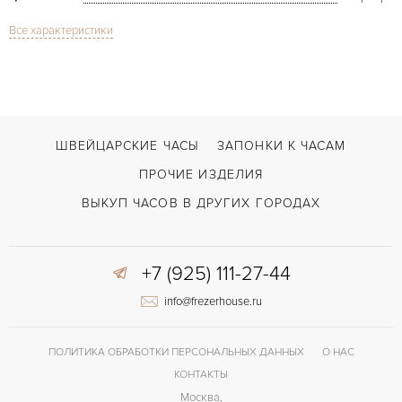
Все характеристики
Сапфировое стекло
СТЕКЛО
Дата
ФУНКЦИИ
Rotonde de Cartier 42mm 3773
МОДЕЛЬ
2017
ГОД ПРОИЗВОДСТВА
ШВЕЙЦАРСКИЕ ЧАСЫ
ЗАПОНКИ К ЧАСАМ
В наличии
СРОКИ ДОСТАВКИ
ПРОЧИЕ ИЗДЕЛИЯ
С документами, С футляром
ВОЗМОЖНОСТИ ДОСТАВКИ
ВЫКУП ЧАСОВ В ДРУГИХ ГОРОДАХ
Черный
ЦВЕТ БРАСЛЕТА
+7 (925) 111-27-44
Двойной сложности застежка
ЗАСТЁЖКА
info@frezerhouse.ru
Римские
ЦИФРЫ
1904-FU MC
КАЛИБР/МЕХАНИЗМ
ПОЛИТИКА ОБРАБОТКИ ПЕРСОНАЛЬНЫХ ДАННЫХ
О НАС
48 часов
ЗАПАС ХОДА
КОНТАКТЫ
Москва,