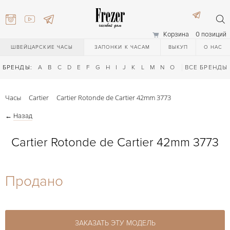
Корзина
0 позиций
ШВЕЙЦАРСКИЕ ЧАСЫ
ЗАПОНКИ К ЧАСАМ
ВЫКУП
О НАС
БРЕНДЫ:
A
B
C
D
E
F
G
H
I
J
K
L
M
N
O
P
ВСЕ БРЕНДЫ
Q
R
S
T
Часы
Cartier
Cartier Rotonde de Cartier 42mm 3773
←
Назад
Cartier Rotonde de Cartier 42mm 3773
) 111-27-44
Продано
) 111-27-44
ЗАКАЗАТЬ ЭТУ МОДЕЛЬ