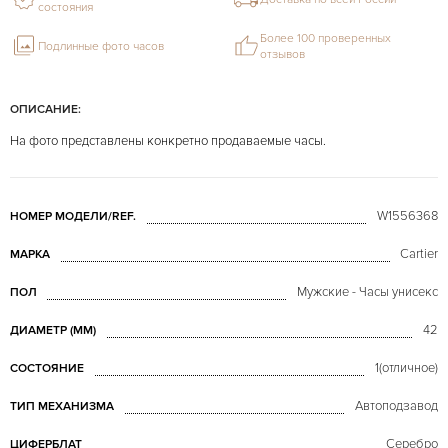
состояния
Более 100 проверенных
Подлинные фото часов
отзывов
ОПИСАНИЕ:
На фото представлены конкретно продаваемые часы.
W1556368
НОМЕР МОДЕЛИ/REF.
Cartier
МАРКА
Мужские - Часы унисекс
ПОЛ
42
ДИАМЕТР (MM)
1(отличное)
СОСТОЯНИЕ
Автоподзавод
ТИП МЕХАНИЗМА
Серебро
ЦИФЕРБЛАТ