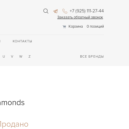
+7 (925) 111-27-44
Заказать обратный звонок
Корзина
0 позиций
П
КОНТАКТЫ
U
V
W
Z
ВСЕ БРЕНДЫ
iamonds
Продано