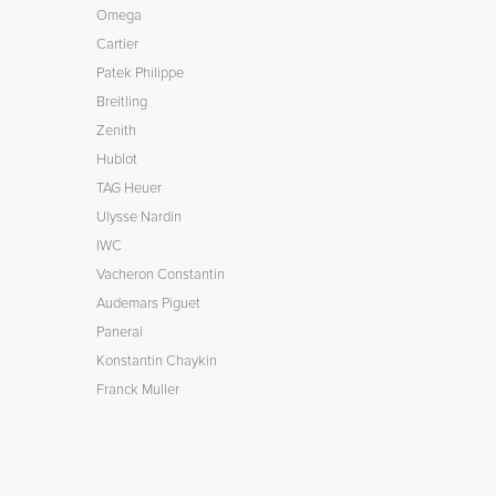
Omega
Cartier
Patek Philippe
Breitling
Zenith
Hublot
TAG Heuer
Ulysse Nardin
IWC
Vacheron Constantin
Audemars Piguet
Panerai
Konstantin Chaykin
Franck Muller