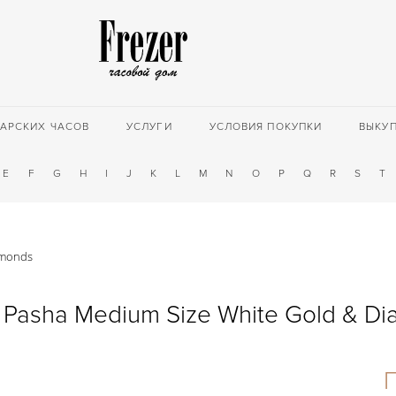
АРСКИХ ЧАСОВ
УСЛУГИ
УСЛОВИЯ ПОКУПКИ
ВЫКУ
E
F
G
H
I
J
K
L
M
N
O
P
Q
R
S
T
amonds
r Pasha Medium Size White Gold & D