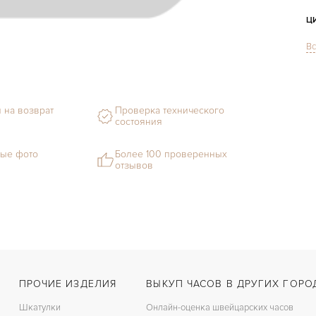
Ц
Вс
С
Ф
 на возврат
Проверка технического
М
состояния
С
ые фото
Более 100 проверенных
отзывов
В
Ц
З
Ц
ПРОЧИЕ ИЗДЕЛИЯ
ВЫКУП ЧАСОВ В ДРУГИХ ГОРО
Шкатулки
Онлайн-оценка швейцарских часов