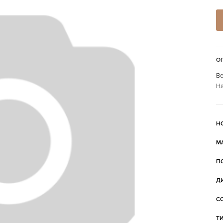
О
Ве
На
Н
М
П
Д
С
Т