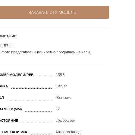
ЗАКАЗАТЬ ЭТУ МОДЕЛЬ
ПИСАНИЕ:
с: 57 gr.
 фото представлены конкретно продаваемые часы.
2398
ОМЕР МОДЕЛИ/REF.
Cartier
АРКА
Женские
ОЛ
32
ИАМЕТР (MM)
2(хорошее)
ОСТОЯНИЕ
Автоподзавод
ИП МЕХАНИЗМА