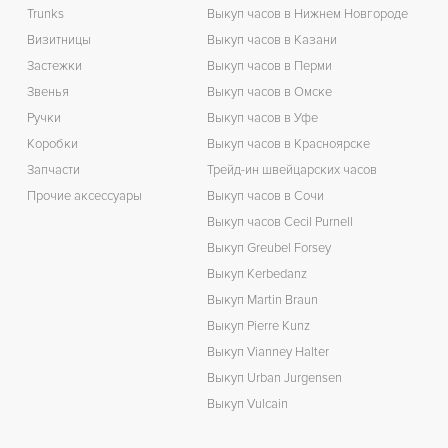
Trunks
Выкуп часов в Нижнем Новгороде
Визитницы
Выкуп часов в Казани
Застежки
Выкуп часов в Перми
Звенья
Выкуп часов в Омске
Ручки
Выкуп часов в Уфе
Коробки
Выкуп часов в Красноярске
Запчасти
Трейд-ин швейцарских часов
Прочие аксессуары
Выкуп часов в Сочи
Выкуп часов Cecil Purnell
Выкуп Greubel Forsey
Выкуп Kerbedanz
Выкуп Martin Braun
Выкуп Pierre Kunz
Выкуп Vianney Halter
Выкуп Urban Jurgensen
Выкуп Vulcain