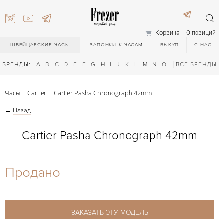
Корзина
0 позиций
ШВЕЙЦАРСКИЕ ЧАСЫ
ЗАПОНКИ К ЧАСАМ
ВЫКУП
О НАС
БРЕНДЫ:
A
B
C
D
E
F
G
H
I
J
K
L
M
N
O
P
ВСЕ БРЕНДЫ
Q
R
S
T
Часы
Cartier
Cartier Pasha Chronograph 42mm
←
Назад
Cartier Pasha Chronograph 42mm
) 111-27-44
Продано
) 111-27-44
ЗАКАЗАТЬ ЭТУ МОДЕЛЬ