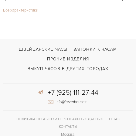
Все характеристики
Сапфировое стекло
СТЕКЛО
Дата, Хронограф
ФУНКЦИИ
Pasha Chronograph 42mm
МОДЕЛЬ
2008
ГОД ПРОИЗВОДСТВА
ШВЕЙЦАРСКИЕ ЧАСЫ
ЗАПОНКИ К ЧАСАМ
В наличии
СРОКИ ДОСТАВКИ
ПРОЧИЕ ИЗДЕЛИЯ
С документами
ВОЗМОЖНОСТИ ДОСТАВКИ
ВЫКУП ЧАСОВ В ДРУГИХ ГОРОДАХ
Белый
ЦВЕТ БРАСЛЕТА
+7 (925) 111-27-44
Двойной сложности застежка
ЗАСТЁЖКА
info@frezerhouse.ru
Арабские
ЦИФРЫ
8100 MC
КАЛИБР/МЕХАНИЗМ
ПОЛИТИКА ОБРАБОТКИ ПЕРСОНАЛЬНЫХ ДАННЫХ
О НАС
КОНТАКТЫ
Москва,