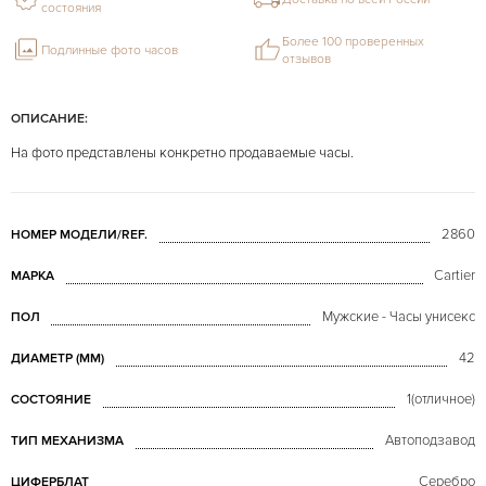
состояния
Более 100 проверенных
Подлинные фото часов
отзывов
ОПИСАНИЕ:
На фото представлены конкретно продаваемые часы.
2860
НОМЕР МОДЕЛИ/REF.
Cartier
МАРКА
Мужские - Часы унисекс
ПОЛ
42
ДИАМЕТР (MM)
1(отличное)
СОСТОЯНИЕ
Автоподзавод
ТИП МЕХАНИЗМА
Серебро
ЦИФЕРБЛАТ