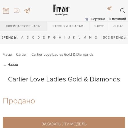
Корзина
0 позиций
ШВЕЙЦАРСКИЕ ЧАСЫ
ЗАПОНКИ К ЧАСАМ
ВЫКУП
О НАС
БРЕНДЫ:
A
B
C
D
E
F
G
H
I
J
K
L
M
N
O
P
ВСЕ БРЕНДЫ
Q
R
S
T
Часы
Cartier
Cartier Love Ladies Gold & Diamonds
←
Назад
Cartier Love Ladies Gold & Diamonds
) 111-27-44
Продано
) 111-27-44
ЗАКАЗАТЬ ЭТУ МОДЕЛЬ