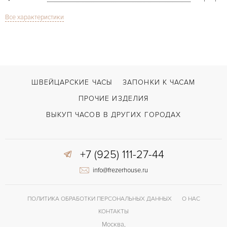
Все характеристики
Сапфировое стекло
СТЕКЛО
Love Ladies Gold & Diamonds
МОДЕЛЬ
В наличии
СРОКИ ДОСТАВКИ
С документами
ВОЗМОЖНОСТИ ДОСТАВКИ
ШВЕЙЦАРСКИЕ ЧАСЫ
ЗАПОНКИ К ЧАСАМ
Черный
ЦВЕТ БРАСЛЕТА
ПРОЧИЕ ИЗДЕЛИЯ
Застежка с помощью шипа
ЗАСТЁЖКА
ВЫКУП ЧАСОВ В ДРУГИХ ГОРОДАХ
Римские
ЦИФРЫ
+7 (925) 111-27-44
Отделка драгоценными камнями
ПРОЧЕЕ
info@frezerhouse.ru
ПОЛИТИКА ОБРАБОТКИ ПЕРСОНАЛЬНЫХ ДАННЫХ
О НАС
КОНТАКТЫ
Москва,