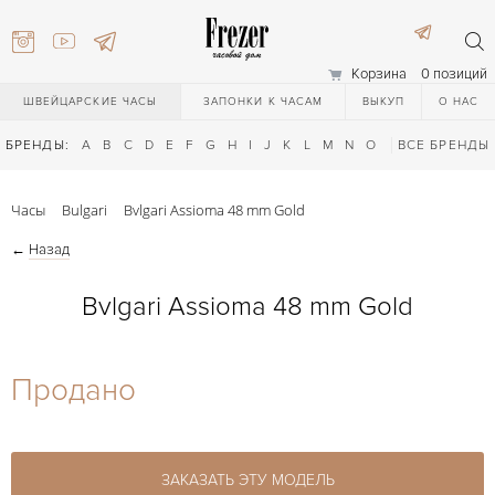
Корзина
0 позиций
ШВЕЙЦАРСКИЕ ЧАСЫ
ЗАПОНКИ К ЧАСАМ
ВЫКУП
О НАС
БРЕНДЫ:
A
B
C
D
E
F
G
H
I
J
K
L
M
N
O
P
ВСЕ БРЕНДЫ
Q
R
S
T
Часы
Bulgari
Bvlgari Assioma 48 mm Gold
←
Назад
Bvlgari Assioma 48 mm Gold
) 111-27-44
Продано
) 111-27-44
ЗАКАЗАТЬ ЭТУ МОДЕЛЬ