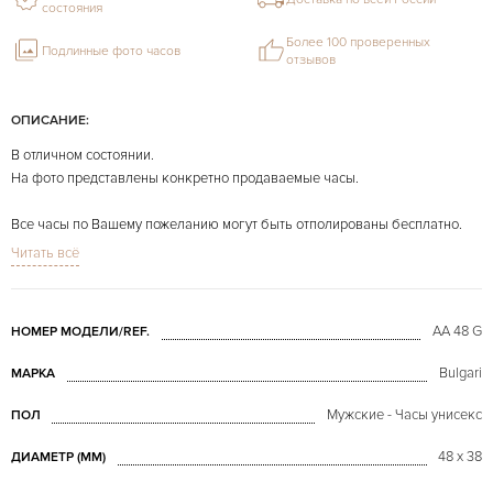
состояния
Более 100 проверенных
Подлинные фото часов
отзывов
ОПИСАНИЕ:
В отличном состоянии.
На фото представлены конкретно продаваемые часы.
Все часы по Вашему пожеланию могут быть отполированы бесплатно.
Читать всё
AA 48 G
НОМЕР МОДЕЛИ/REF.
Bulgari
МАРКА
Мужские - Часы унисекс
ПОЛ
48 х 38
ДИАМЕТР (MM)