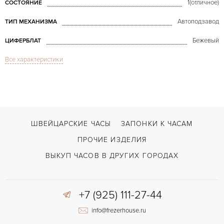
1(отличное)
СОСТОЯНИЕ
Автоподзавод
ТИП МЕХАНИЗМА
Бежевый
ЦИФЕРБЛАТ
Все характеристики
Сапфировое стекло
СТЕКЛО
Дата
ФУНКЦИИ
Assioma 48 mm Gold
МОДЕЛЬ
В наличии
СРОКИ ДОСТАВКИ
ШВЕЙЦАРСКИЕ ЧАСЫ
ЗАПОНКИ К ЧАСАМ
Коричневый
ЦВЕТ БРАСЛЕТА
ПРОЧИЕ ИЗДЕЛИЯ
Двойной сложности застежка
ЗАСТЁЖКА
ВЫКУП ЧАСОВ В ДРУГИХ ГОРОДАХ
Арабские
ЦИФРЫ
+7 (925) 111-27-44
info@frezerhouse.ru