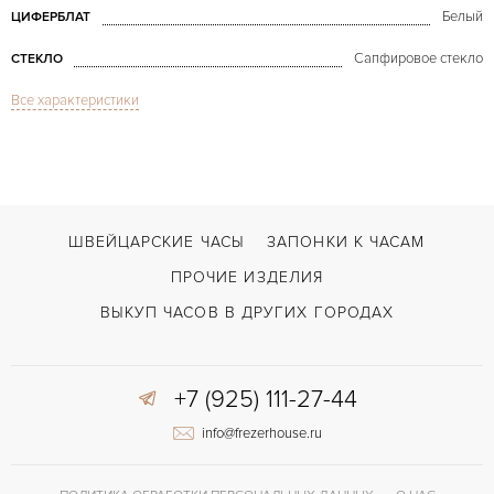
Белый
ЦИФЕРБЛАТ
Сапфировое стекло
СТЕКЛО
Все характеристики
Rettangolo Gold & Diamonds Aftermarket
МОДЕЛЬ
В наличии
СРОКИ ДОСТАВКИ
Белый
ЦВЕТ БРАСЛЕТА
Застежка с помощью шипа
ЗАСТЁЖКА
ШВЕЙЦАРСКИЕ ЧАСЫ
ЗАПОНКИ К ЧАСАМ
Арабские
ЦИФРЫ
ПРОЧИЕ ИЗДЕЛИЯ
Отделка драгоценными камнями
ПРОЧЕЕ
ВЫКУП ЧАСОВ В ДРУГИХ ГОРОДАХ
+7 (925) 111-27-44
info@frezerhouse.ru