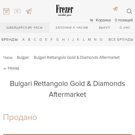
Корзина
0 позиций
ШВЕЙЦАРСКИЕ ЧАСЫ
ЗАПОНКИ К ЧАСАМ
ВЫКУП
О НАС
БРЕНДЫ:
A
B
C
D
E
F
G
H
I
J
K
L
M
N
O
P
ВСЕ БРЕНДЫ
Q
R
S
T
Часы
Bulgari
Bulgari Rettangolo Gold & Diamonds Aftermarket
←
Назад
Bulgari Rettangolo Gold & Diamonds
Aftermarket
) 111-27-44
Продано
) 111-27-44