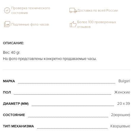
Проверка технического
Доставка по всей России
состояния
Более 100 проверенных
Подлинные фото часов
отзывов
ОПИСАНИЕ:
Вес: 40 gr.
На фото представлены конкретно продаваемые часы.
Bulgari
МАРКА
Женские
ПОЛ
20 x 39
ДИАМЕТР (MM)
2(хорошее)
СОСТОЯНИЕ
Кварцевые
ТИП МЕХАНИЗМА