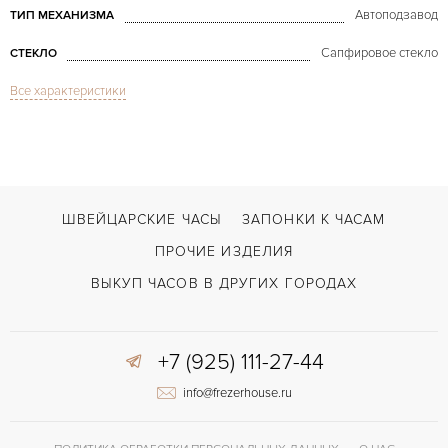
Автоподзавод
ТИП МЕХАНИЗМА
Сапфировое стекло
СТЕКЛО
Все характеристики
Дата, Индикатор дней недели, Индикатор месяца
ФУНКЦИИ
Perpetual Calendar LE Platinum
МОДЕЛЬ
В наличии
СРОКИ ДОСТАВКИ
Черный
ЦВЕТ БРАСЛЕТА
ШВЕЙЦАРСКИЕ ЧАСЫ
ЗАПОНКИ К ЧАСАМ
Двойной сложности застежка
ЗАСТЁЖКА
ПРОЧИЕ ИЗДЕЛИЯ
Без цифр
ЦИФРЫ
ВЫКУП ЧАСОВ В ДРУГИХ ГОРОДАХ
Индикатор резерва хода
ПРОЧЕЕ
+7 (925) 111-27-44
info@frezerhouse.ru