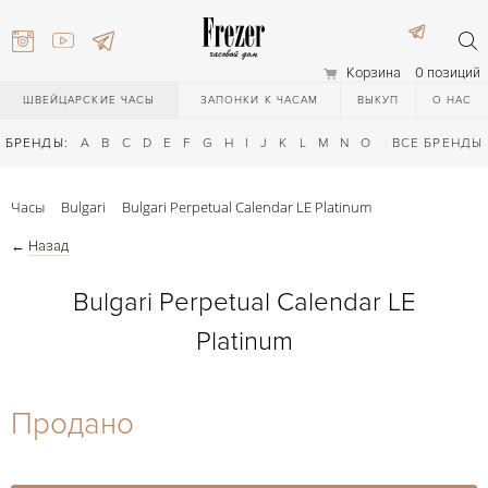
Корзина
0 позиций
ШВЕЙЦАРСКИЕ ЧАСЫ
ЗАПОНКИ К ЧАСАМ
ВЫКУП
О НАС
БРЕНДЫ:
A
B
C
D
E
F
G
H
I
J
K
L
M
N
O
P
ВСЕ БРЕНДЫ
Q
R
S
T
Часы
Bulgari
Bulgari Perpetual Calendar LE Platinum
←
Назад
Bulgari Perpetual Calendar LE
Platinum
) 111-27-44
Продано
) 111-27-44