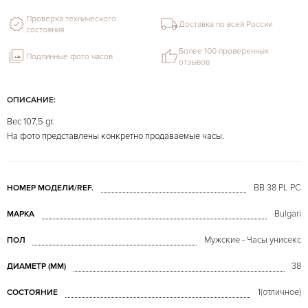
Проверка технического
Доставка по всей России
состояния
Более 100 проверенных
Подлинные фото часов
отзывов
ОПИСАНИЕ:
Вес 107,5 gr.
На фото представлены конкретно продаваемые часы.
BB 38 PL PC
НОМЕР МОДЕЛИ/REF.
Bulgari
МАРКА
Мужские - Часы унисекс
ПОЛ
38
ДИАМЕТР (MM)
1(отличное)
СОСТОЯНИЕ