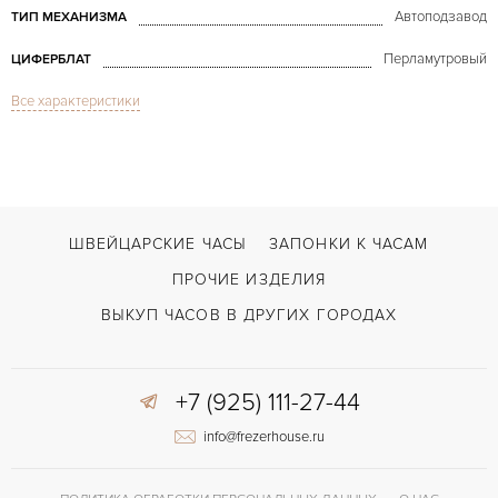
Автоподзавод
ТИП МЕХАНИЗМА
Перламутровый
ЦИФЕРБЛАТ
Все характеристики
Сапфировое стекло
СТЕКЛО
Automatic 33mm 18K Rose Gold Diamonds
МОДЕЛЬ
2012
ГОД ПРОИЗВОДСТВА
В наличии
СРОКИ ДОСТАВКИ
ШВЕЙЦАРСКИЕ ЧАСЫ
ЗАПОНКИ К ЧАСАМ
С документами, С футляром
ВОЗМОЖНОСТИ ДОСТАВКИ
ПРОЧИЕ ИЗДЕЛИЯ
Розовый
ЦВЕТ БРАСЛЕТА
ВЫКУП ЧАСОВ В ДРУГИХ ГОРОДАХ
Застежка с помощью шипа
ЗАСТЁЖКА
+7 (925) 111-27-44
42 часов
ЗАПАС ХОДА
info@frezerhouse.ru
Отделка драгоценными камнями
ПРОЧЕЕ