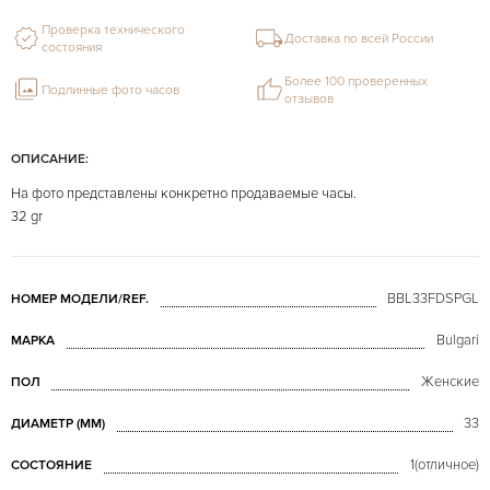
Проверка технического
Доставка по всей России
состояния
Более 100 проверенных
Подлинные фото часов
отзывов
ОПИСАНИЕ:
На фото представлены конкретно продаваемые часы.
32 gr
BBL33FDSPGL
НОМЕР МОДЕЛИ/REF.
Bulgari
МАРКА
Женские
ПОЛ
33
ДИАМЕТР (MM)
1(отличное)
СОСТОЯНИЕ