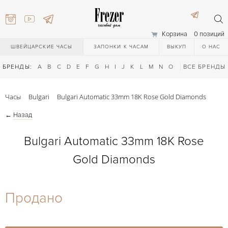
Корзина
0 позиций
ШВЕЙЦАРСКИЕ ЧАСЫ
ЗАПОНКИ К ЧАСАМ
ВЫКУП
О НАС
БРЕНДЫ:
A
B
C
D
E
F
G
H
I
J
K
L
M
N
O
P
ВСЕ БРЕНДЫ
Q
R
S
T
Часы
Bulgari
Bulgari Automatic 33mm 18K Rose Gold Diamonds
←
Назад
Bulgari Automatic 33mm 18K Rose
Gold Diamonds
) 111-27-44
Продано
) 111-27-44