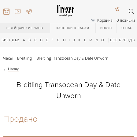
Корзина
0 позиций
ШВЕЙЦАРСКИЕ ЧАСЫ
ЗАПОНКИ К ЧАСАМ
ВЫКУП
О НАС
БРЕНДЫ:
A
B
C
D
E
F
G
H
I
J
K
L
M
N
O
P
ВСЕ БРЕНДЫ
Q
R
S
T
Часы
Breitling
Breitling Transocean Day & Date Unworn
←
Назад
Breitling Transocean Day & Date
Unworn
) 111-27-44
Продано
) 111-27-44