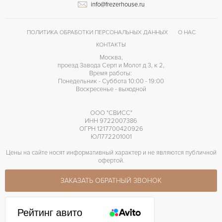
info@frezerhouse.ru
Без цифр
ЦИФРЫ
Breitling 45
КАЛИБР/МЕХАНИЗМ
ПОЛИТИКА ОБРАБОТКИ ПЕРСОНАЛЬНЫХ ДАННЫХ
О НАС
42 часов
ЗАПАС ХОДА
КОНТАКТЫ
Москва,
проезд Завода Серп и Молот д 3, к 2,
Время работы:
Понедельник - Суббота 10:00 - 19:00
Воскресенье - выходной
ООО "СВИСС"
ИНН 9722007386
ОГРН 1217700420926
ЮЛ772201001
Цены на сайте носят информативный характер и не являются публичной
офертой.
ЗАКАЗАТЬ ОБРАТНЫЙ ЗВОНОК
Рейтинг авито