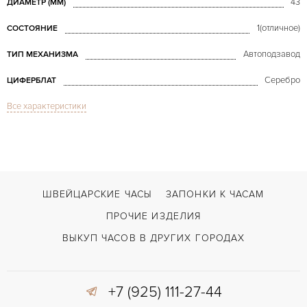
43
ДИАМЕТР (MM)
1(отличное)
СОСТОЯНИЕ
Автоподзавод
ТИП МЕХАНИЗМА
Серебро
ЦИФЕРБЛАТ
Все характеристики
Сапфировое стекло
СТЕКЛО
Дата, Индикатор дней недели
ФУНКЦИИ
Transocean Day & Date
МОДЕЛЬ
2018
ГОД ПРОИЗВОДСТВА
ШВЕЙЦАРСКИЕ ЧАСЫ
ЗАПОНКИ К ЧАСАМ
В наличии
СРОКИ ДОСТАВКИ
ПРОЧИЕ ИЗДЕЛИЯ
С документами, С футляром
ВОЗМОЖНОСТИ ДОСТАВКИ
ВЫКУП ЧАСОВ В ДРУГИХ ГОРОДАХ
Синий
ЦВЕТ БРАСЛЕТА
+7 (925) 111-27-44
Застежка с помощью шипа
ЗАСТЁЖКА