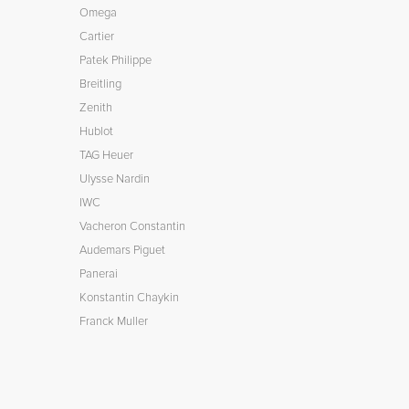
Omega
Cartier
Patek Philippe
Breitling
Zenith
Hublot
TAG Heuer
Ulysse Nardin
IWC
Vacheron Constantin
Audemars Piguet
Panerai
Konstantin Chaykin
Franck Muller