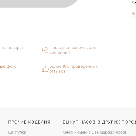
Ц
Вс
Ф
М
С
 на возврат
Проверка технического
Ц
состояния
Ц
ые фото
Более 100 проверенных
отзывов
К
З
ПРОЧИЕ ИЗДЕЛИЯ
ВЫКУП ЧАСОВ В ДРУГИХ ГОРО
Шкатулки
Онлайн-оценка швейцарских часов