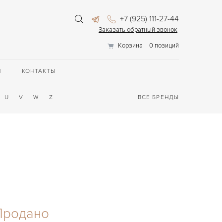
+7 (925) 111-27-44
Заказать обратный звонок
Корзина
0 позиций
П
КОНТАКТЫ
U
V
W
Z
ВСЕ БРЕНДЫ
Продано