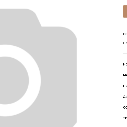
О
На
Н
М
П
Д
С
Т