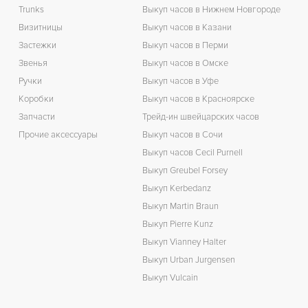
Trunks
Выкуп часов в Нижнем Новгороде
Визитницы
Выкуп часов в Казани
Застежки
Выкуп часов в Перми
Звенья
Выкуп часов в Омске
Ручки
Выкуп часов в Уфе
Коробки
Выкуп часов в Красноярске
Запчасти
Трейд-ин швейцарских часов
Прочие аксессуары
Выкуп часов в Сочи
Выкуп часов Cecil Purnell
Выкуп Greubel Forsey
Выкуп Kerbedanz
Выкуп Martin Braun
Выкуп Pierre Kunz
Выкуп Vianney Halter
Выкуп Urban Jurgensen
Выкуп Vulcain