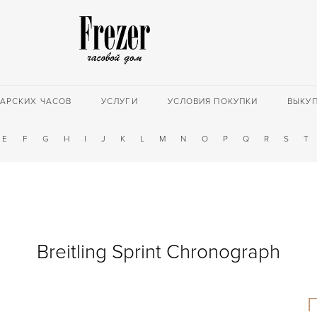
АРСКИХ ЧАСОВ
УСЛУГИ
УСЛОВИЯ ПОКУПКИ
ВЫКУ
E
F
G
H
I
J
K
L
M
N
O
P
Q
R
S
T
Breitling Sprint Chronograph