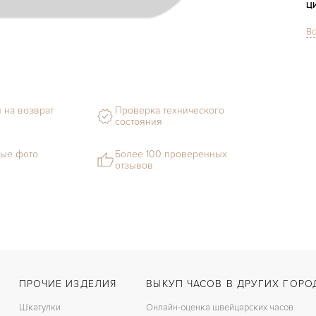
Ц
Вс
С
Ф
М
 на возврат
Проверка технического
Г
состояния
С
ые фото
Более 100 проверенных
отзывов
В
Ц
З
Ц
ПРОЧИЕ ИЗДЕЛИЯ
ВЫКУП ЧАСОВ В ДРУГИХ ГОРО
Шкатулки
Онлайн-оценка швейцарских часов