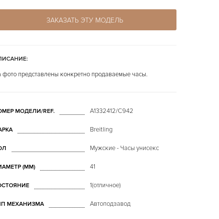
ЗАКАЗАТЬ ЭТУ МОДЕЛЬ
ПИСАНИЕ:
 фото представлены конкретно продаваемые часы.
A1332412/C942
ОМЕР МОДЕЛИ/REF.
Breitling
АРКА
Мужские - Часы унисекс
ОЛ
41
ИАМЕТР (MM)
1(отличное)
ОСТОЯНИЕ
Автоподзавод
ИП МЕХАНИЗМА