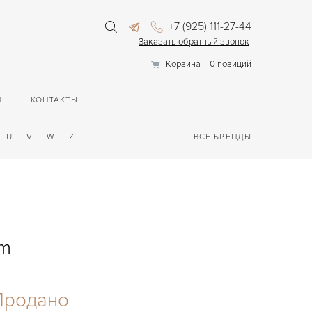
+7 (925) 111-27-44
Заказать обратный звонок
Корзина
0 позиций
П
КОНТАКТЫ
U
V
W
Z
ВСЕ БРЕНДЫ
mm
Продано