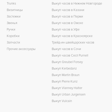
Trunks
Выкуп часов в Нижнем Новгороде
Визитницы
Выкуп часов в Казани
Застежки
Выкуп часов в Перми
Звенья
Выкуп часов в Омске
Ручки
Выкуп часов в Уфе
Коробки
Выкуп часов в Красноярске
Запчасти
Трейд-ин швейцарских часов
Прочие аксессуары
Выкуп часов в Сочи
Выкуп часов Cecil Purnell
Выкуп Greubel Forsey
Выкуп Kerbedanz
Выкуп Martin Braun
Выкуп Pierre Kunz
Выкуп Vianney Halter
Выкуп Urban Jurgensen
Выкуп Vulcain