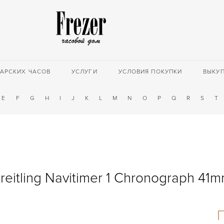
АРСКИХ ЧАСОВ
УСЛУГИ
УСЛОВИЯ ПОКУПКИ
ВЫКУ
E
F
G
H
I
J
K
L
M
N
O
P
Q
R
S
T
reitling Navitimer 1 Chronograph 41