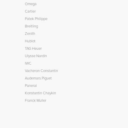
Omega
Cartier
Patek Philippe
Breitling
Zenith
Hublot
TAG Heuer
Ulysse Nardin
IWC
Vacheron Constantin
Audemars Piguet
Panerai
Konstantin Chaykin
Franck Muller