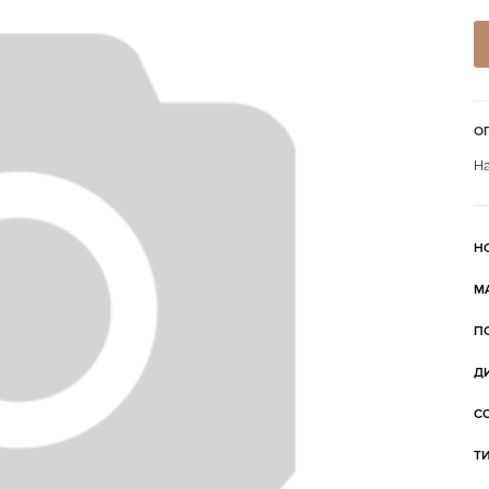
О
На
Н
М
П
Д
С
Т